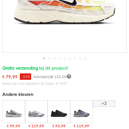
Ga
Gratis verzending
bij dit product!
naar
het
€ 79,99
-33%
Adviesprijs
€ 120,00
begin
van
Beste prijs in de afgelopen 30 dagen: € 79,99
de
afbeeldingen-
Andere kleuren
gallerij
+2
€ 99,99
€ 119,99
€ 93,99
€ 119,99