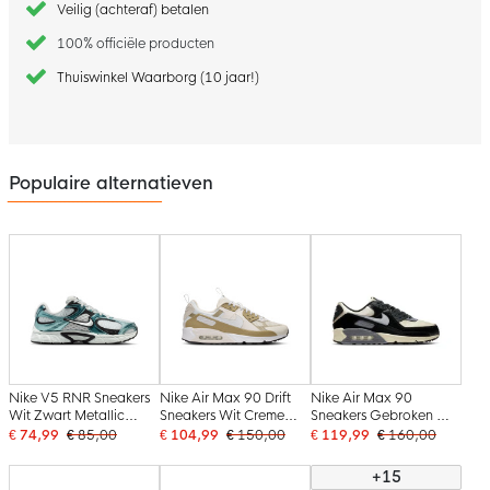
Veilig (achteraf) betalen
100% officiële producten
Thuiswinkel Waarborg (10 jaar!)
Populaire alternatieven
Nike V5 RNR Sneakers
Nike Air Max 90 Drift
Nike Air Max 90
Wit Zwart Metallic
Sneakers Wit Creme
Sneakers Gebroken Wit
Groen
Beige
Zwart Zilvergrijs
€ 74,99
€ 85,00
€ 104,99
€ 150,00
€ 119,99
€ 160,00
+15