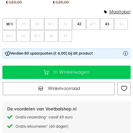
€ 120,00
€ 120,00
Maattabel
38 ½
39
40
40 ½
41
42
42 ½
43
44
44 ½
45
45 ½
46
47
Verdien 80 spaarpunten (€ 4,00) bij dit product
In Winkelwagen
Winkelvoorraad
De voordelen van Voetbalshop.nl
Gratis verzending* vanaf 49 euro
Gratis retourneren* (60 dagen)