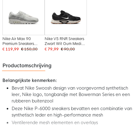
Nike Air Max 90
Nike V5 RNR Sneakers
Premium Sneakers
Zwart Wit Gum Medium
Zilvergrijs Wit Beige
Brown
€ 119,99
€ 150,00
€ 79,99
€ 90,00
Grijs
Productomschrijving
Belangrijkste kenmerken:
Bevat Nike Swoosh design van voorgevormd synthetisch
leer, Nike logo, tongbandje met Bowerman Series en een
rubberen buitenzool
Deze Nike P-6000 sneakers bevatten een combinatie van
synthetisch leder en high-performance mesh
Ventilerende mesh elementen en overlays