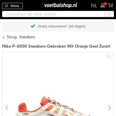
1
NL
Menu
Gratis retourneren* (60 dagen)
Terug
Sneakers
Nike P-6000 Sneakers Gebroken Wit Oranje Geel Zwart
Ga
naar
het
einde
van
de
afbeeldingen-
gallerij