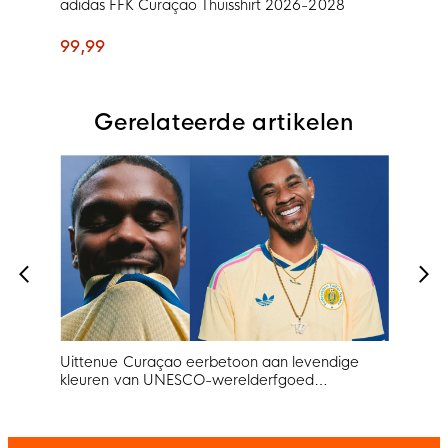
adidas FFK Curaçao Thuisshirt 2026-2028
99,99
Gerelateerde artikelen
 jaar
Uittenue Curaçao eerbetoon aan levendige
adid
tner
kleuren van UNESCO-werelderfgoed
een 
Willemstad