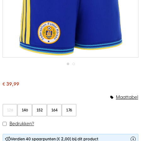
Ga
naar
het
€ 39,99
begin
van
de
Maattabel
afbeeldingen-
gallerij
128
140
152
164
176
Bedrukken?
Verdien 40 spaarpunten (€ 2,00) bij dit product