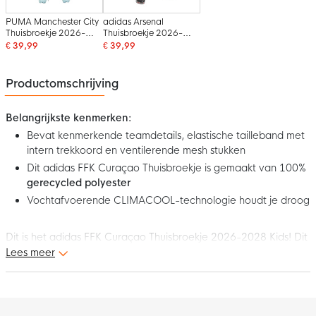
PUMA Manchester City
adidas Arsenal
Thuisbroekje 2026-
Thuisbroekje 2026-
2027 Kids
2027 Kids
€ 39,99
€ 39,99
Productomschrijving
Belangrijkste kenmerken:
Bevat kenmerkende teamdetails, elastische tailleband met
intern trekkoord en ventilerende mesh stukken
Dit adidas FFK Curaçao Thuisbroekje is gemaakt van 100%
gerecycled polyester
Vochtafvoerende CLIMACOOL-technologie houdt je droog
Dit is het adidas FFK Curaçao Thuisbroekje 2026-2028 Kids! Dit
broekje is geïnspireerd op het wedstrijdbroekje dat de selectie
Lees meer
van FFK Curaçao als thuisploeg draagt. De kenmerkende
teamdetails, zoals het logo van de Federashon di Futbol Korsou
op het broekje geven de nationale trots weer. Toon nu je trots
voor Los Azules en maak je tenue compleet met dit gave FFK