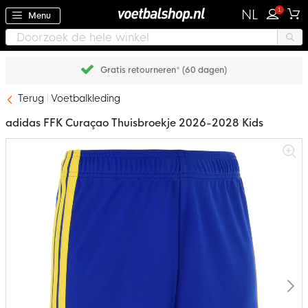
1
NL
Menu
Achteraf betalen met Klarna
Terug
Voetbalkleding
adidas FFK Curaçao Thuisbroekje 2026-2028 Kids
Ga
naar
het
einde
van
de
afbeeldingen-
gallerij