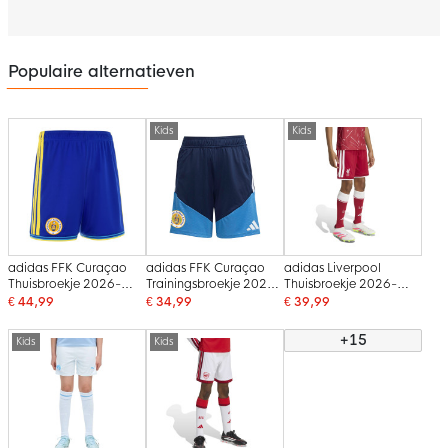
Populaire alternatieven
Kids
Kids
adidas FFK Curaçao
adidas FFK Curaçao
adidas Liverpool
Thuisbroekje 2026-
Trainingsbroekje 2026-
Thuisbroekje 2026-
2028
2028 Kids
2027 Kids
€ 44,99
€ 34,99
€ 39,99
Donkerblauw
+15
Kids
Kids