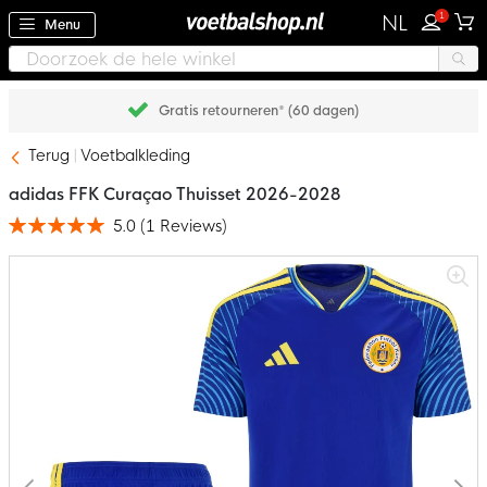
1
NL
Menu
Gratis retourneren* (60 dagen)
Terug
Voetbalkleding
adidas FFK Curaçao Thuisset 2026-2028
5.0
(
1
Reviews
)
Waardering:
100
100
% of
Ga
naar
het
einde
van
de
afbeeldingen-
gallerij