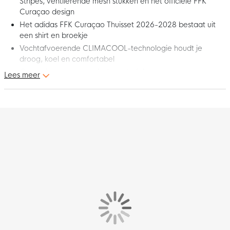
Stripes, ventilerende mesh stukken en het officiële FFK
Curaçao design
Het adidas FFK Curaçao Thuisset 2026-2028 bestaat uit
een shirt en broekje
Vochtafvoerende CLIMACOOL-technologie houdt je
droog, koel en comfortabel
Gemaakt van
gerecyclede materialen
Lees meer
Dit is het adidas FFK Curaçao Thuisset 2026-2028! Deze
wedstrijdset is geïnspireerd op het shirt en broekje dat de
selectie van FFK Curaçao als uitploeg draagt. De kenmerkende
teamdetails, zoals het logo van de Federashon di Futbol Korsou
en de iconische adidas-details, laten jouw trots voor Los Azules
direct zien. Met dit stijlvolle thuisset ben jij helemaal klaar om
FFK Curaçao te steunen!
Pasvorm
Het adidas FFK Curaçao Thuisset heeft een aansluitende
pasvorm en een speciale kraagconstructie voor extra
draagcomfort. Het thuisbroekje heeft een standaard pasvorm
met een elastische tailleband en intern trekkoord, zodat je