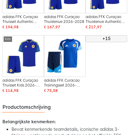
adidas FFK Curaçao
adidas FFK Curaçao
adidas FFK Curaçao
Thuisset Authentic
Thuistenue 2026-2028
Thuistenue Authentic
2026-2028
2026-2028
€ 194,98
€ 167,97
€ 217,97
+15
Kids
adidas FFK Curaçao
adidas FFK Curacao
Thuisset Kids 2026-
Trainingsset 2026-
2028
2028 Blauw
€ 114,98
€ 75,58
Productomschrijving
Belangrijkste kenmerken:
Bevat kenmerkende teamdetails, iconische adidas 3-