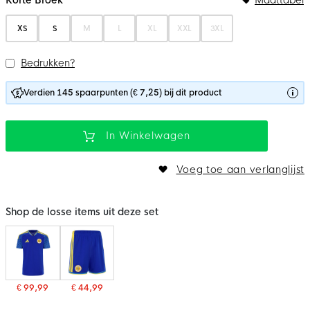
XS
S
M
L
XL
XXL
3XL
Bedrukken?
Verdien 145 spaarpunten (€ 7,25) bij dit product
In Winkelwagen
Voeg toe aan verlanglijst
Shop de losse items uit deze set
€ 99,99
€ 44,99