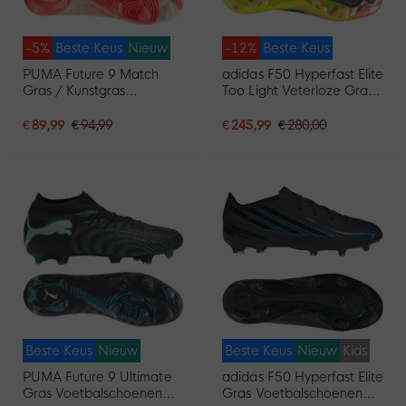
-5%
Beste Keus
Nieuw
-12%
Beste Keus
PUMA Future 9 Match
adidas F50 Hyperfast Elite
Gras / Kunstgras
Too Light Veterloze Gras
Voetbalschoenen (MG)
Voetbalschoenen (FG)
Gebroken Wit Zwart
Neongeel Zwart Roze
€ 89,99
€ 94,99
€ 245,99
€ 280,00
Roze
Beste Keus
Nieuw
Beste Keus
Nieuw
Kids
PUMA Future 9 Ultimate
adidas F50 Hyperfast Elite
Gras Voetbalschoenen
Gras Voetbalschoenen