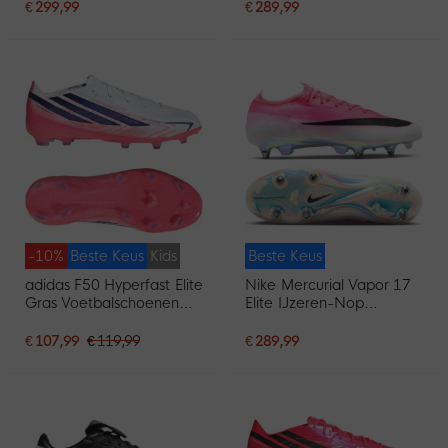
Wit Felroze Donkerblauw
Zwart Zwart Rood
€ 299,99
€ 289,99
-10%
Beste Keus
Kids
Beste Keus
adidas F50 Hyperfast Elite
Nike Mercurial Vapor 17
Gras Voetbalschoenen
Elite IJzeren-Nop
(FG) Kids Wit Paars Roze
Voetbalschoenen (SG)
Felroze Wit Zwart
€ 107,99
€ 119,99
€ 289,99