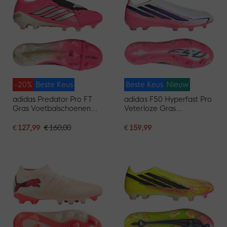
-20%
Beste Keus
Beste Keus
Nieuw
adidas Predator Pro FT
adidas F50 Hyperfast Pro
Gras Voetbalschoenen
Veterloze Gras
(FG) Felroze Zilvergrijs
Voetbalschoenen (FG)
Zwart Goud
Wit Paars Roze
€ 127,99
€ 160,00
€ 159,99