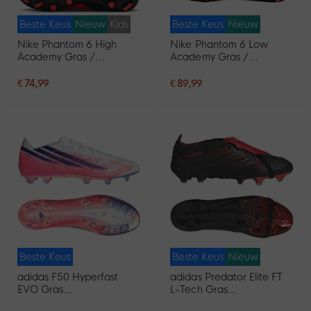
Beste Keus
Nieuw
Kids
Beste Keus
Nieuw
Nike Phantom 6 High
Nike Phantom 6 Low
Academy Gras /
Academy Gras /
Kunstgras
Kunstgras
Voetbalschoenen (MG)
Voetbalschoenen (MG)
€ 74,99
€ 89,99
Kids Zwart Felrood Goud
Zwart Felrood Goud
Beste Keus
Beste Keus
Nieuw
adidas F50 Hyperfast
adidas Predator Elite FT
EVO Gras
L-Tech Gras
Voetbalschoenen (FG)
Voetbalschoenen (FG)