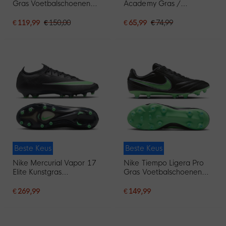
Gras Voetbalschoenen
Academy Gras /
(FG) Zwart Wit Goud
Kunstgras
Voetbalschoenen (MG)
€ 119,99
€ 150,00
€ 65,99
€ 74,99
Kids Zwart Felgroen
Beste Keus
Beste Keus
Nike Mercurial Vapor 17
Nike Tiempo Ligera Pro
Elite Kunstgras
Gras Voetbalschoenen
Voetbalschoenen (AG)
(FG) Zwart Felgroen
Zwart Felgroen Zilvergrijs
Zilvergrijs
€ 269,99
€ 149,99