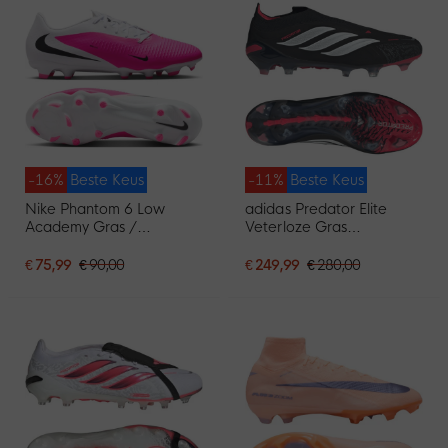
-16%
Beste Keus
-11%
Beste Keus
Nike Phantom 6 Low
adidas Predator Elite
Academy Gras /
Veterloze Gras
Kunstgras
Voetbalschoenen (FG)
Voetbalschoenen (MG)
Zwart Wit Rood
€ 75,99
€ 90,00
€ 249,99
€ 280,00
Wit Felroze Zwart