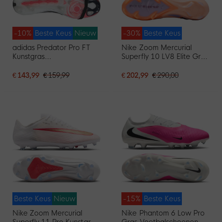
-10%
Beste Keus
Nieuw
-30%
Beste Keus
adidas Predator Pro FT
Nike Zoom Mercurial
Kunstgras
Superfly 10 LV8 Elite Gras
Voetbalschoenen (AG)
Voetbalschoenen (FG)
Wit Zwart Roze
Zalmroze Donkerblauw
€ 143,99
€ 159,99
€ 202,99
€ 290,00
Paars
Beste Keus
Nieuw
-15%
Beste Keus
Nike Zoom Mercurial
Nike Phantom 6 Low Pro
Superfly 11 Pro Kunstgras
Gras Voetbalschoenen