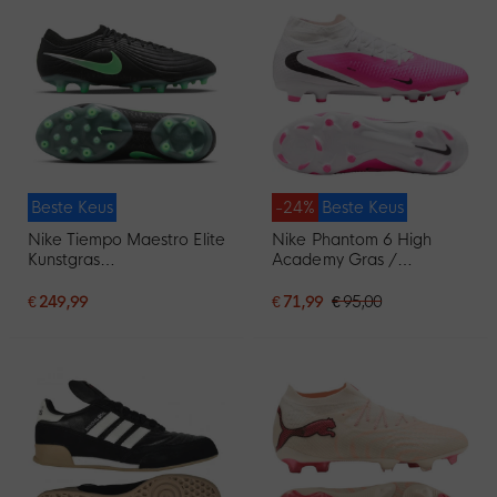
Beste Keus
-24%
Beste Keus
Nike Tiempo Maestro Elite
Nike Phantom 6 High
Kunstgras
Academy Gras /
Voetbalschoenen (AG)
Kunstgras
Zwart Felgroen Zilvergrijs
Voetbalschoenen (MG)
€ 249,99
€ 71,99
€ 95,00
Wit Felroze Zwart