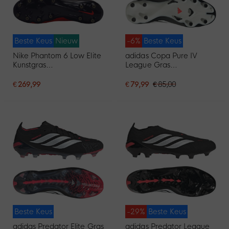
Beste Keus
Nieuw
-6%
Beste Keus
Nike Phantom 6 Low Elite
adidas Copa Pure IV
Kunstgras
League Gras
Voetbalschoenen (AG)
Voetbalschoenen (FG)
Zwart Felrood Goud
Zwart Wit Rood
€ 269,99
€ 79,99
€ 85,00
Beste Keus
-29%
Beste Keus
adidas Predator Elite Gras
adidas Predator League