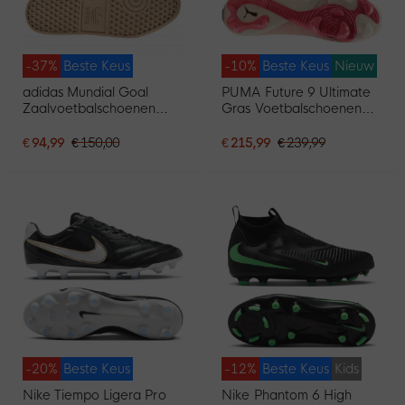
-37%
Beste Keus
-10%
Beste Keus
Nieuw
adidas Mundial Goal
PUMA Future 9 Ultimate
Zaalvoetbalschoenen
Gras Voetbalschoenen
Zwart
(FG) Gebroken Wit Zwart
Roze
€ 94,99
€ 150,00
€ 215,99
€ 239,99
-20%
Beste Keus
-12%
Beste Keus
Kids
Nike Tiempo Ligera Pro
Nike Phantom 6 High