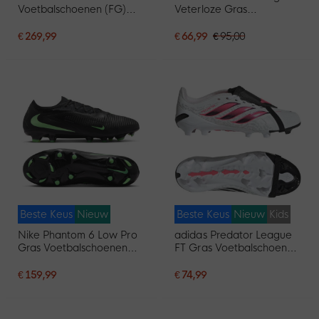
Voetbalschoenen (FG)
Veterloze Gras
Zwart Wit Rood
Voetbalschoenen (FG)
Zwart Wit Rood
€ 269,99
€ 66,99
€ 95,00
Beste Keus
Nieuw
Beste Keus
Nieuw
Kids
Nike Phantom 6 Low Pro
adidas Predator League
Gras Voetbalschoenen
FT Gras Voetbalschoenen
(FG) Zwart Felgroen
(FG) Kids Wit Zwart Roze
€ 159,99
€ 74,99