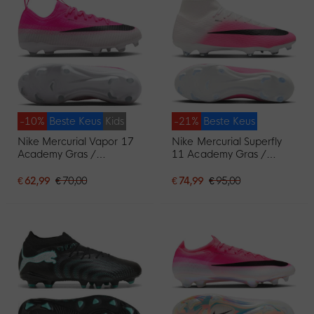
-10%
Beste Keus
Kids
-21%
Beste Keus
Nike Mercurial Vapor 17
Nike Mercurial Superfly
Academy Gras /
11 Academy Gras /
Kunstgras
Kunstgras
Voetbalschoenen (MG)
Voetbalschoenen (MG)
€ 62,99
€ 70,00
€ 74,99
€ 95,00
Kids Felroze Wit Zwart
Felroze Wit Zwart