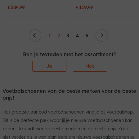
(FG) Zwart Intense Mint
(FG) Kids Zwart Zwart
Wit
Blauw
€ 239,99
€ 119,99
Vorige
Volgende
1
2
3
4
5
Ben je tevreden met het assortiment?
Ja
Nee
Voetbalschoenen van de beste merken voor de beste
prijs!
Het grootste aanbod voetbalschoenen vind je bij Voetbalshop.
Dit is de perfecte plek waar jij je nieuwe voetbalschoenen kan
kopen. Je vindt hier de beste merken en de beste prijs. Zoek
niet verder als je van plan bent om nieuwe voetbalschoenen te