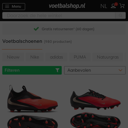
1
NL
Menu
Gratis retourneren* (60 dagen)
Voetbalschoenen
(980 producten)
Nieuw
Nike
adidas
PUMA
Natuurgras
Filteren