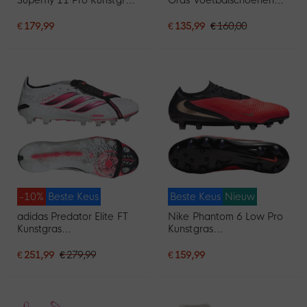
Voetbalschoenen (AG)
(FG) Wit Felroze Zwart
Wit Felrood Goud
€ 179,99
€ 135,99
€ 160,00
-10%
Beste Keus
Beste Keus
Nieuw
adidas Predator Elite FT
Nike Phantom 6 Low Pro
Kunstgras
Kunstgras
Voetbalschoenen (AG)
Voetbalschoenen (AG)
Wit Zwart Roze
Zwart Felrood Goud
€ 251,99
€ 279,99
€ 159,99