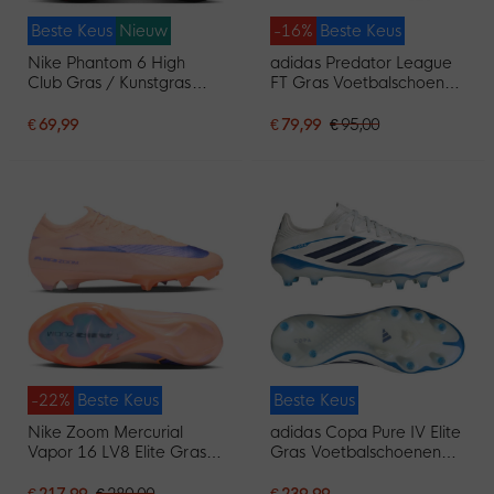
Beste Keus
Nieuw
-16%
Beste Keus
Nike Phantom 6 High
adidas Predator League
Club Gras / Kunstgras
FT Gras Voetbalschoenen
Voetbalschoenen (MG)
(FG) Zwart Wit Rood
Zwart Felrood Goud
€ 69,99
€ 79,99
€ 95,00
-22%
Beste Keus
Beste Keus
Nike Zoom Mercurial
adidas Copa Pure IV Elite
Vapor 16 LV8 Elite Gras
Gras Voetbalschoenen
Voetbalschoenen (FG)
(FG) Wit Blauw
Zalmroze Donkerblauw
Donkerblauw
€ 217,99
€ 280,00
€ 239,99