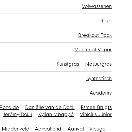
Volwassenen
Roze
Breakout Pack
Mercurial Vapor
Kunstgras
Natuurgras
Synthetisch
Academy
 Ronaldo
Daniëlle van de Donk
Esmee Brugts
Jérémy Doku
Kylian Mbappé
Vinícius Júnior
Middenveld - Aanvallend
Aanval - Vleugel