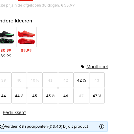
ste prijs in de afgelopen 30 dagen: € 53,99
ndere kleuren
80,99
89,99
89,99
Maattabel
39
40
40 ½
41
42
42 ½
43
44
44 ½
45
45 ½
46
47
47 ½
Bedrukken?
Verdien 68 spaarpunten (€ 3,40) bij dit product