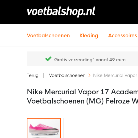
Voetbalschoenen
Kleding
Accessoires
Gratis verzending* vanaf 49 euro
Terug
Voetbalschoenen
Nike Mercurial Vapo
Nike Mercurial Vapor 17 Academ
Voetbalschoenen (MG) Felroze W
Ga
naar
het
einde