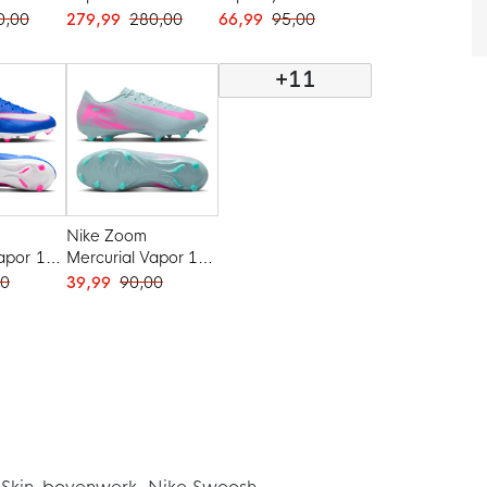
oenen
Voetbalschoenen
Academy Gras /
0,00
279,99
280,00
66,99
95,00
e Wit
(FG) Felroze Wit
Kunstgras
Zwart
Voetbalschoenen
+11
(MG) Felroze Wit
Zwart
Nike Zoom
apor 16
Mercurial Vapor 16
ras /
Academy Gras /
00
39,99
90,00
Kunstgras
oenen
Voetbalschoenen
 Wit
(MG) Lichtblauw
Felroze