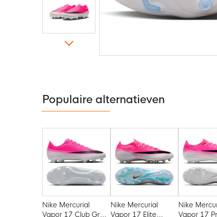
Ga
naar
het
begin
van
de
Populaire alternatieven
afbeeldingen-
gallerij
Nike Mercurial
Nike Mercurial
Nike Mercur
Vapor 17 Club Gras
Vapor 17 Elite
Vapor 17 P