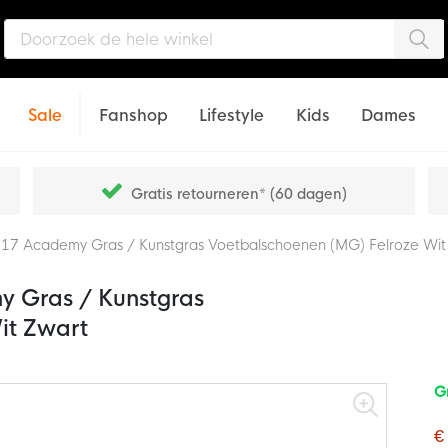
Zo
Sale
Fanshop
Lifestyle
Kids
Dames
Gratis retourneren* (60 dagen)
r 17 Academy Gras / Kunstgras Voetbalschoenen (MG) Felroze Wit
y Gras / Kunstgras
it Zwart
G
€