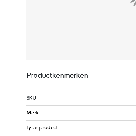
Lichtgewicht zoolplaat
De lichtgewicht zoolplaat biedt uitstekende gr
snel kunt accelereren.
Productkenmerken
SKU
Meer
Merk
informatie
Type product