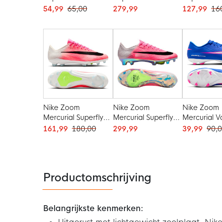
/ Kunstgras
Kunstgras
Voetbalsch
54,99
65,00
279,99
127,99
16
Voetbalschoenen
Voetbalschoenen
(FG) Felroz
(MG) Felroze Wit
(AG) Felroze Wit
Zwart
Zwart
Zwart
Nike Zoom
Nike Zoom
Nike Zoom
Mercurial Superfly
Mercurial Superfly
Mercurial V
11 Pro Gras
11 Elite Gras
Academy G
161,99
180,00
299,99
39,99
90,
Voetbalschoenen
Voetbalschoenen
Kunstgras
(FG) Felroze Wit
(FG) Felroze Wit
Voetbalsch
Zwart
Zwart
(MG) Blauw
Felroze
Productomschrijving
Belangrijkste kenmerken: