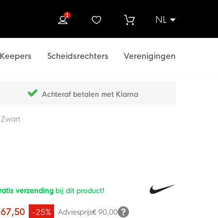
1
NL
ek
Keepers
Scheidsrechters
Verenigingen
Achteraf betalen met Klarna
 Zwart
ratis verzending
bij dit product!
 67,50
-25%
Adviesprijs
€ 90,00