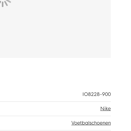
ip op het veld, waardoor je in kleine ruimtes
IO8228-900
Nike
Voetbalschoenen