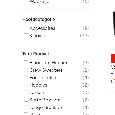
Wedstrijd
6
Hoofdcategorie
Accessoires
9
Kleding
33
Type Product
Bidons en Houders
3
V
Crew Sweaters
2
+
Fanartikelen
4
€
Hoodies
2
Jassen
8
Korte Broeken
2
Lange Broeken
4
Shirts
5