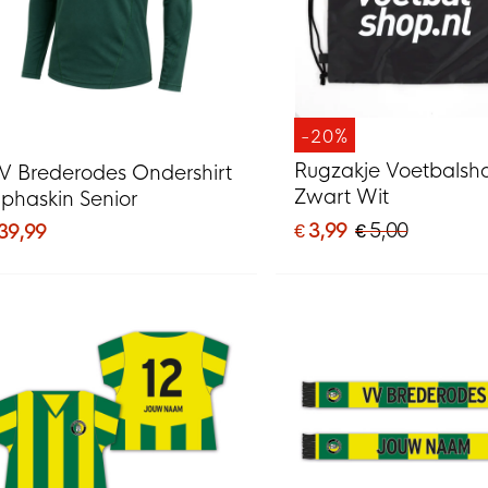
-20%
Rugzakje Voetbalsh
V Brederodes Ondershirt
Zwart Wit
lphaskin Senior
€ 3,99
€ 5,00
 39,99