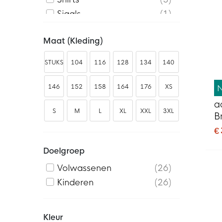
Sjaals
1
Slidingbroekjes
3
Maat (kleding)
Sokken
1
Tassen
2
STUKS
104
116
128
134
140
Trainingsjacks
1
Trainingtops
2
146
152
158
164
176
XS
Vesten
2
a
S
M
L
XL
XXL
3XL
B
o
€
Doelgroep
Volwassenen
26
Kinderen
26
Kleur