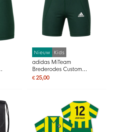
Nieuw
Kids
adidas MiTeam
Brederodes Custom
24-25
ondershort Kids 24-25
€ 25,00
GROEN