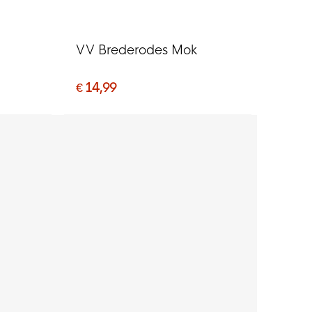
l
VV Brederodes Mok
€ 14,99