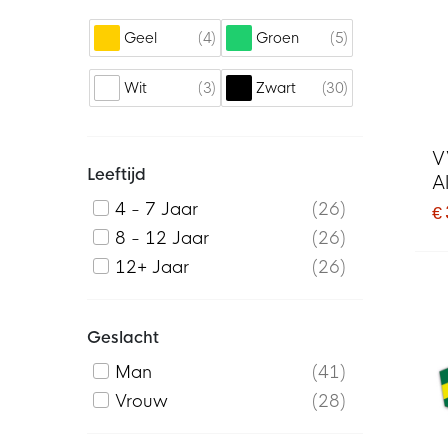
4
5
Geel
Groen
3
30
Wit
Zwart
V
Leeftijd
A
4 - 7 Jaar
26
€
8 - 12 Jaar
26
12+ Jaar
26
Geslacht
Man
41
Vrouw
28