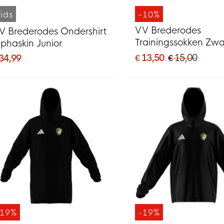
ids
-10%
VV Brederodes
V Brederodes Ondershirt
Trainingssokken Zwa
lphaskin Junior
€ 13,50
€ 15,00
 34,99
-19%
-19%