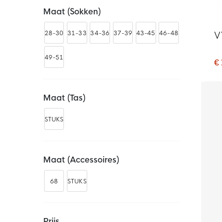
Maat (sokken)
28-30
31-33
34-36
37-39
43-45
46-48
V
49-51
€
Maat (tas)
STUKS
Maat (accessoires)
68
STUKS
Prijs