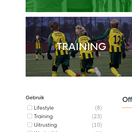
TRAINING
Gebruik
Of
Lifestyle
8
Training
23
Uitrusting
10