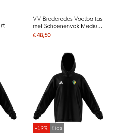
VV Brederodes Voetbaltas
rt
met Schoenenvak Medium
Zwart
€ 48,50
-19%
Kids