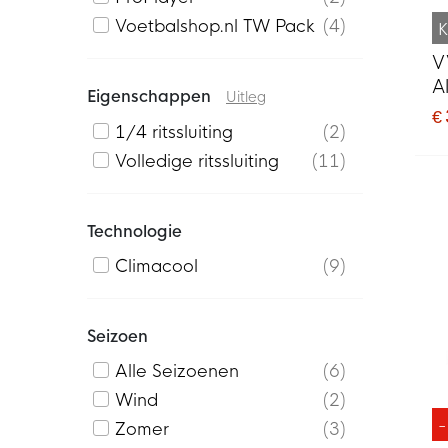
Voetbalshop.nl TW Pack
4
K
V
A
Eigenschappen
Uitleg
€
1/4 ritssluiting
2
Volledige ritssluiting
11
Technologie
Climacool
9
Seizoen
Alle Seizoenen
6
Wind
2
Zomer
3