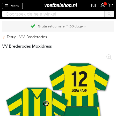
1
NL
Menu
Gratis retourneren* (60 dagen)
Terug
V.V. Brederodes
VV Brederodes Maxidress
Ga
naar
het
einde
van
de
afbeeldingen-
gallerij