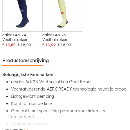
adidas Adi 24
adidas Adi 25
Voetbalsokken
Voetbalsokken
Donkerblauw Blauw
Lichtgeel Rood
€ 13,50
€ 18,00
€ 13,99
€ 18,00
Wit
Productomschrijving
Belangrijkste Kenmerken:
adidas Adi 23 Voetbalsokken Geel Rood
Vochtafvoerende AEROREADY technologie houdt je droog
Lichtgewicht demping
Komt tot aan de knie
Gemaakt met specifieke pasvorm voor linker- en
rechtervoet
Anatomisch design