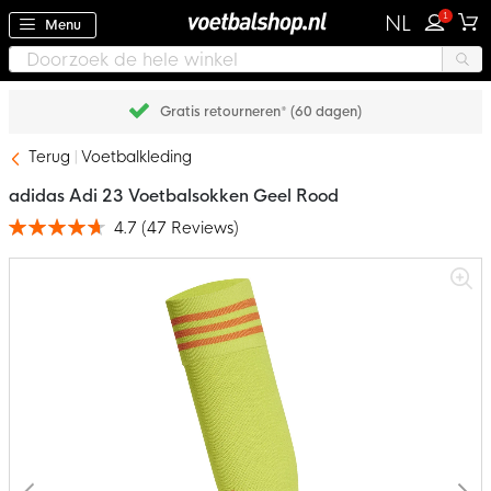
1
NL
Menu
Gratis retourneren* (60 dagen)
Terug
Voetbalkleding
adidas Adi 23 Voetbalsokken Geel Rood
4.7
(
47
Reviews
)
Waardering:
94
100
% of
Ga
naar
het
einde
van
de
afbeeldingen-
gallerij