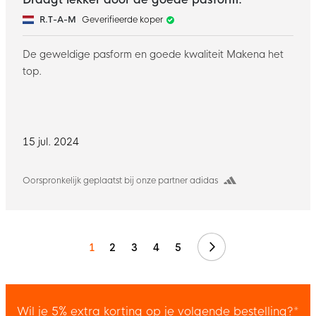
R.T-A-M
Geverifieerde koper
De geweldige pasform en goede kwaliteit Makena het
top.
15 jul. 2024
Oorspronkelijk geplaatst bij onze partner adidas
Volgende
1
2
3
4
5
Wil je 5% extra korting op je volgende bestelling?*