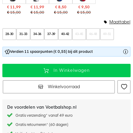
€ 11,99
€ 11,99
€ 8,50
€ 9,50
€ 15,00
€ 15,00
€ 15,00
€ 15,00
Maattabel
28-30
31-33
34-36
37-39
40-42
43-45
46-48
49-51
Verdien 11 spaarpunten (€ 0,55) bij dit product
In Winkelwagen
Winkelvoorraad
De voordelen van Voetbalshop.nl
Gratis verzending* vanaf 49 euro
Gratis retourneren* (60 dagen)