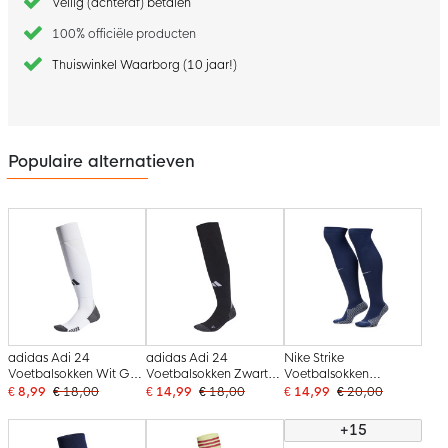
Veilig (achteraf) betalen
100% officiële producten
Thuiswinkel Waarborg (10 jaar!)
Populaire alternatieven
adidas Adi 24
adidas Adi 24
Nike Strike
Voetbalsokken Wit Grijs
Voetbalsokken Zwart
Voetbalsokken
Zwart
Grijs Wit
Donkerblauw Wit
€ 8,99
€ 18,00
€ 14,99
€ 18,00
€ 14,99
€ 20,00
+15