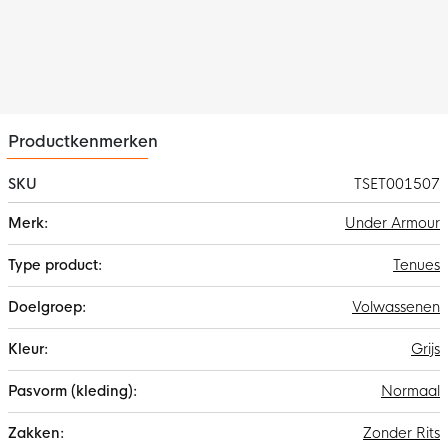
Materiaal
Het Under Armour t-shirt is gemaakt van 60% katoen en 40%
polyester. Het Under Armour broekje is gemaakt van 80%
katoen en 20% polyester. De stof is van licht, zacht materiaal en
droogt erg snel.
Productkenmerken
SKU
TSET001507
Meer
Under Armour
informatie
Tenues
Volwassenen
Grijs
Normaal
Zonder Rits