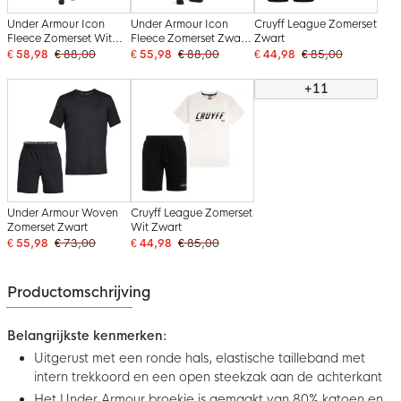
Under Armour Icon
Under Armour Icon
Cruyff League Zomerset
Fleece Zomerset Wit
Fleece Zomerset Zwart
Zwart
Zwart
Wit
€ 58,98
€ 88,00
€ 55,98
€ 88,00
€ 44,98
€ 85,00
+11
Under Armour Woven
Cruyff League Zomerset
Zomerset Zwart
Wit Zwart
€ 55,98
€ 73,00
€ 44,98
€ 85,00
Productomschrijving
Belangrijkste kenmerken:
Uitgerust met een ronde hals, elastische tailleband met
intern trekkoord en een open steekzak aan de achterkant
Het Under Armour broekje is gemaakt van 80% katoen en