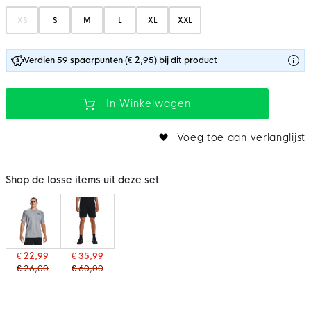
XS
S
M
L
XL
XXL
Verdien 59 spaarpunten (€ 2,95) bij dit product
In Winkelwagen
Voeg toe aan verlanglijst
Shop de losse items uit deze set
€ 22,99
€ 35,99
€ 26,00
€ 60,00