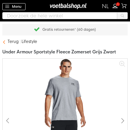
1
NL
Menu
Gratis retourneren* (60 dagen)
Terug
Lifestyle
Under Armour Sportstyle Fleece Zomerset Grijs Zwart
Ga
naar
het
einde
van
de
afbeeldingen-
gallerij