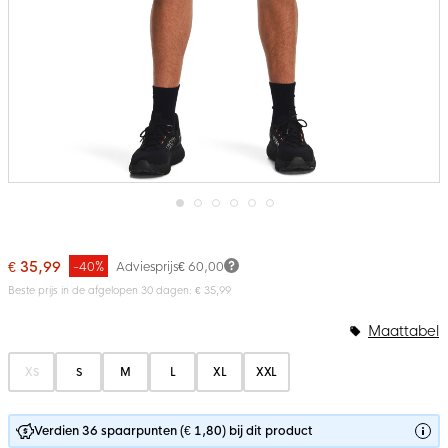
Ga
naar
het
€ 35,99
-40%
Adviesprijs
€ 60,00
begin
van
Beste prijs in de afgelopen 30 dagen: € 35,99
de
afbeeldingen-
Maattabel
gallerij
XS
S
M
L
XL
XXL
Verdien 36 spaarpunten (€ 1,80) bij dit product