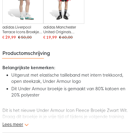
adidas Liverpool
adidas Manchester
Terrace Icons Broekje
United Originals
Zwart Groen Wit
Broekje Zwart Rood
€ 29,99
€ 50,00
€ 19,99
€ 60,00
Wit
Productomschrijving
Belangrijkste kenmerken:
Uitgerust met elastische tailleband met intern trekkoord,
open steekzak, Under Armour logo
Dit Under Armour broekje is gemaakt van 80% katoen en
20% polyester
Dit is het nieuwe Under Armour Icon Fleece Broekje Zwart Wit.
Draag dit broekje in je vrije tijd of tijdens je volgende training.
Loop er altijd sportief en casual bij met dit gave Under Armour
Lees meer
broekje!