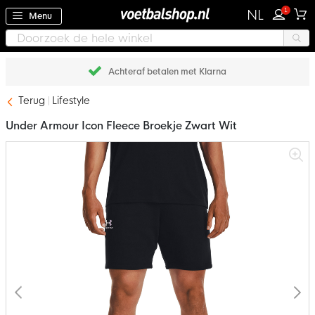
1
NL
Menu
Achteraf betalen met Klarna
Terug
Lifestyle
Under Armour Icon Fleece Broekje Zwart Wit
Ga
naar
het
einde
van
de
afbeeldingen-
gallerij