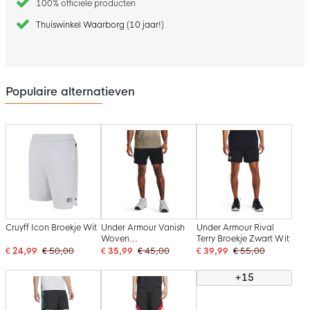
100% officiële producten
Thuiswinkel Waarborg (10 jaar!)
Populaire alternatieven
Cruyff Icon Broekje Wit
Under Armour Vanish
Under Armour Rival
Woven
Terry Broekje Zwart Wit
Trainingsbroekje Zwart
€ 24,99
€ 50,00
€ 35,99
€ 45,00
€ 39,99
€ 55,00
Donkergrijs
+15