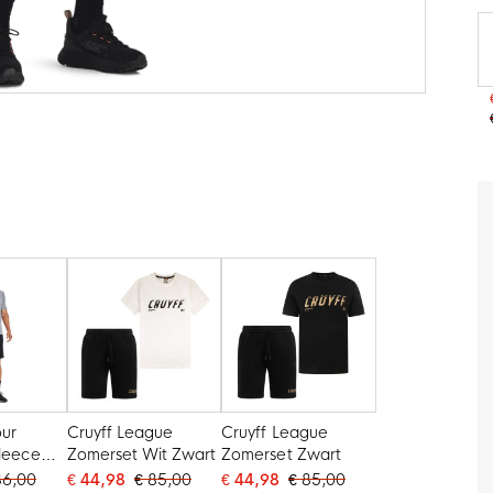
ur
Cruyff League
Cruyff League
Fleece
Zomerset Wit Zwart
Zomerset Zwart
ijs
86,00
€ 44,98
€ 85,00
€ 44,98
€ 85,00