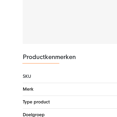
broekje is gemaakt van 80% katoen en 20% poly
droogt erg snel.
Productkenmerken
SKU
Meer
Merk
informatie
Type product
Doelgroep