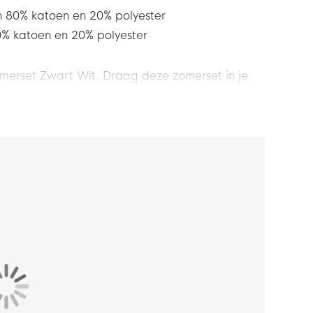
 80% katoen en 20% polyester
0% katoen en 20% polyester
omerset Zwart Wit. Draag deze zomerset in je
 er altijd sportief en casual bij met deze gave
een standaard pasvorm, wat zorgt voor het
shirt mooi op zijn plek. De pasvorm van de
e elastische tailleband met trekkoord.
steekzak aan de achterkant. Hier kan jij je
 katoen en 40% polyester. Het Under Armour