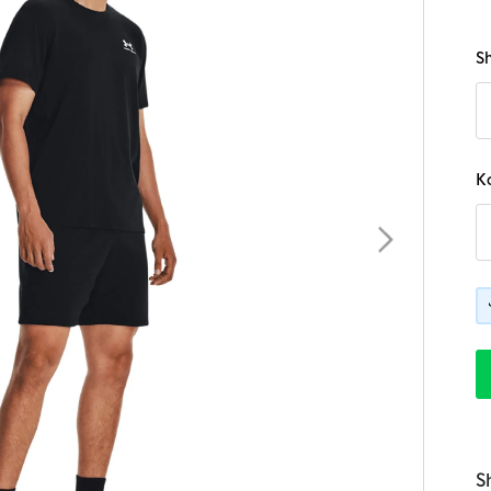
B
Sh
K
S