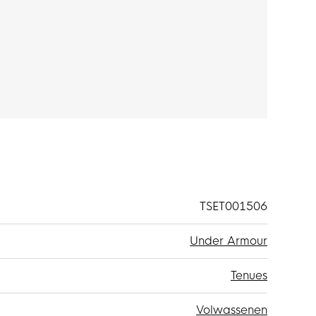
ester. De stof is van licht, zacht materiaal en
TSET001506
Under Armour
Tenues
Volwassenen