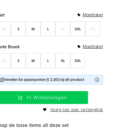
undelopties
Maattabel
irt
XS
S
M
L
XL
XXL
3XL
Maattabel
orte Broek
XS
S
M
L
XL
XXL
Verdien 56 spaarpunten (€ 2,80) bij dit product
In Winkelwagen
Voeg toe aan verlanglijst
hop de losse items uit deze set