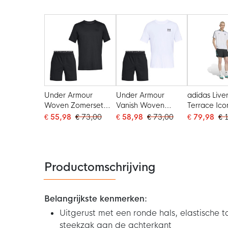
Zwart
Under Armour
Under Armour
adidas Live
Woven Zomerset
Vanish Woven
Terrace Ico
Zwart
Zomerset Wit Zwart
Zomerset W
€ 55,98
€ 73,00
€ 58,98
€ 73,00
€ 79,98
€ 
Groen
Productomschrijving
Belangrijkste kenmerken:
Uitgerust met een ronde hals, elastische 
steekzak aan de achterkant