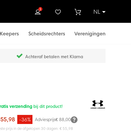
1
NL
ek
Keepers
Scheidsrechters
Verenigingen
Achteraf betalen met Klarna
ratis verzending
bij dit product!
 55,98
-36%
Adviesprijs
€ 88,00
ste prijs in de afgelopen 30 dagen: € 55,98