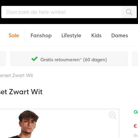
Zo
Sale
Fanshop
Lifestyle
Kids
Dames
Gratis retourneren* (60 dagen)
erset Zwart Wit
et Zwart Wit
G
€
Be