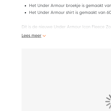
Het Under Armour broekje is gemaakt van
Het Under Armour shirt is gemaakt van 6
Dit is de nieuwe Under Armour Icon Fleece Z
vrije tijd of tijdens je volgende training. Loop
Lees meer
Under Armour fleece zomerset!
Pasvorm
De Under Armour Icon fleece zomerset heeft 
beste draagcomfort. De ronde hals houdt het 
broek kan eenvoudig aangepast worden met d
Kenmerken
Het Under Armour broekje is voorzien van een 
waardevolle spullen veilig in opbergen.
Materiaal
Het Under Armour t-shirt is gemaakt van 60%