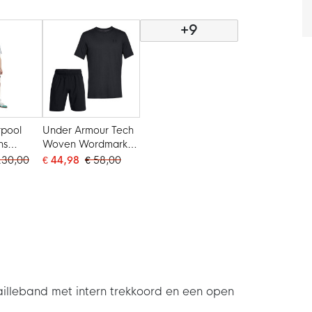
+9
rpool
Under Armour Tech
ns
Woven Wordmark
it Zwart
Zomerset Zwart Wit
130,00
€ 44,98
€ 58,00
tailleband met intern trekkoord en een open