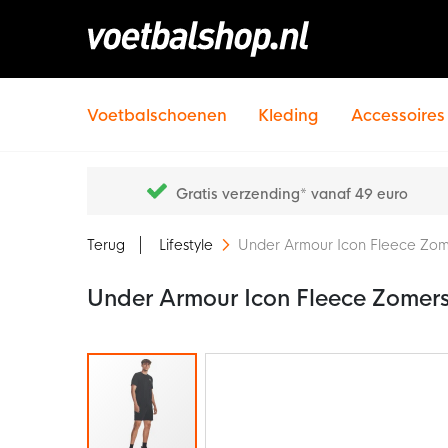
Voetbalschoenen
Kleding
Accessoires
Gratis verzending* vanaf 49 euro
Terug
Lifestyle
Under Armour Icon Fleece Zom
Under Armour Icon Fleece Zomers
Ga
naar
het
einde
van
de