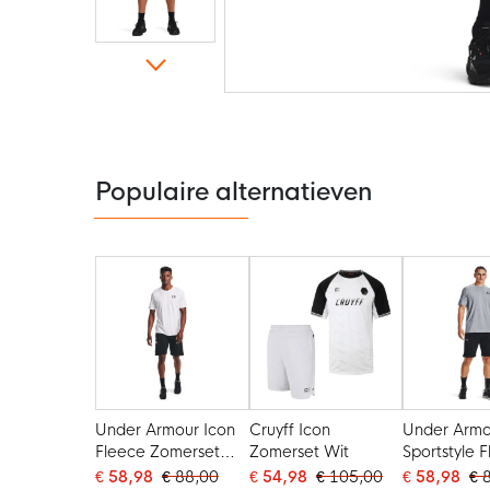
Ga
naar
het
begin
van
de
Populaire alternatieven
afbeeldingen-
gallerij
Under Armour Icon
Cruyff Icon
Under Armo
Fleece Zomerset
Zomerset Wit
Sportstyle 
Wit Zwart
Zomerset Gr
€ 58,98
€ 88,00
€ 54,98
€ 105,00
€ 58,98
€ 