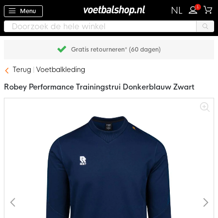
1
NL
Menu
Gratis retourneren* (60 dagen)
Terug
Voetbalkleding
Robey Performance Trainingstrui Donkerblauw Zwart
Ga
naar
het
einde
van
de
afbeeldingen-
gallerij