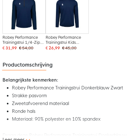
Robey Performance
Robey Performance
Trainingstrui 1/4-Zip
Trainingstrui Kids
Donkerblauw Zwart
Donkerblauw Zwart
€ 31,99
€ 54,00
€ 26,99
€ 45,00
Productomschrijving
Belangrijkste kenmerken:
Robey Performance Trainingstrui Donkerblauw Zwart
Strakke pasvorm
Zweetafvoerend materiaal
Ronde hals
Materiaal: 90% polyester en 10% spandex
Draag deze Robey Performance Trainingstrui Donkerblauw
Lees meer