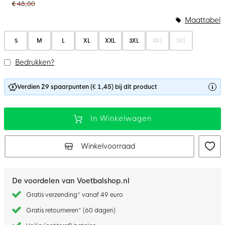
€ 48,00
Maattabel
S
M
L
XL
XXL
3XL
4XL
5XL
Bedrukken?
Verdien 29 spaarpunten (€ 1,45) bij dit product
In Winkelwagen
Winkelvoorraad
De voordelen van Voetbalshop.nl
Gratis verzending* vanaf 49 euro
Gratis retourneren* (60 dagen)