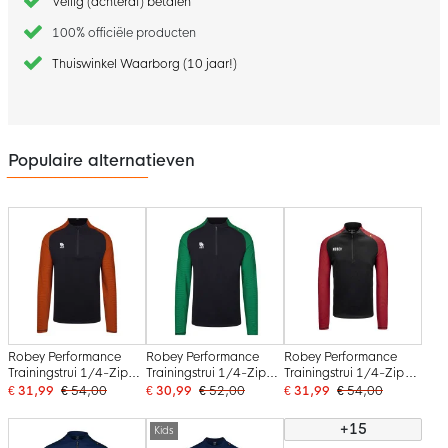
Veilig (achteraf) betalen
100% officiële producten
Thuiswinkel Waarborg (10 jaar!)
Populaire alternatieven
Robey Performance
Robey Performance
Robey Performance
Trainingstrui 1/4-Zip
Trainingstrui 1/4-Zip
Trainingstrui 1/4-Zip
Zwart Oranje
Zwart Groen
Zwart Rood
€ 31,99
€ 54,00
€ 30,99
€ 52,00
€ 31,99
€ 54,00
+15
Kids