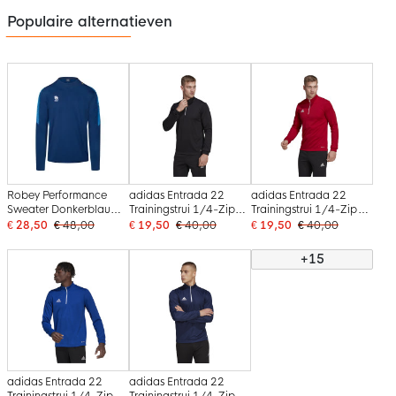
Populaire alternatieven
Robey Performance
adidas Entrada 22
adidas Entrada 22
Sweater Donkerblauw
Trainingstrui 1/4-Zip
Trainingstrui 1/4-Zip
Blauw
Zwart Wit
Rood Wit
€ 28,50
€ 48,00
€ 19,50
€ 40,00
€ 19,50
€ 40,00
+15
adidas Entrada 22
adidas Entrada 22
Trainingstrui 1/4-Zip
Trainingstrui 1/4-Zip