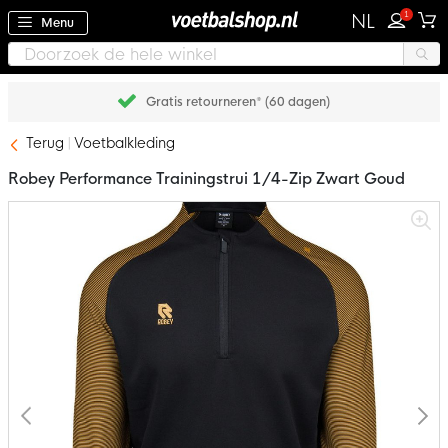
1
NL
Menu
Gratis retourneren* (60 dagen)
Terug
Voetbalkleding
Robey Performance Trainingstrui 1/4-Zip Zwart Goud
Ga
naar
het
einde
van
de
afbeeldingen-
gallerij