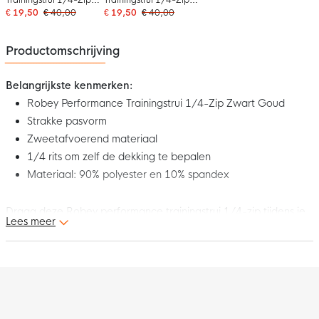
Blauw Wit
Donkerblauw Wit
€ 19,50
€ 40,00
€ 19,50
€ 40,00
Productomschrijving
Belangrijkste kenmerken:
Robey Performance Trainingstrui 1/4-Zip Zwart Goud
Strakke pasvorm
Zweetafvoerend materiaal
1/4 rits om zelf de dekking te bepalen
Materiaal: 90% polyester en 10% spandex
Draag deze Robey performance trainingstrui 1/4-zip tijdens je
Lees meer
volgende training en haal er alles uit!
Pasvorm
De Robey performance trainingstrui 1/4-zip heeft een strakke
pasvorm die nauw aansluit op het lichaam.
Materiaal