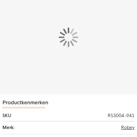
De trainingstrui is voorzien van zweetafvoerend materiaal wat
ervoor zorgt dat jij warm en droog blijft tijdens je training. Het
materiaal bestaat voor 90% uit polyester en voor 10% uit
spandex.
Opties
De trainingstrui heeft een 1/4 rits waarmee jij zelf de warmte
kan regelen.
Productkenmerken
SKU
RS3004-941
Meer
Robey
informatie