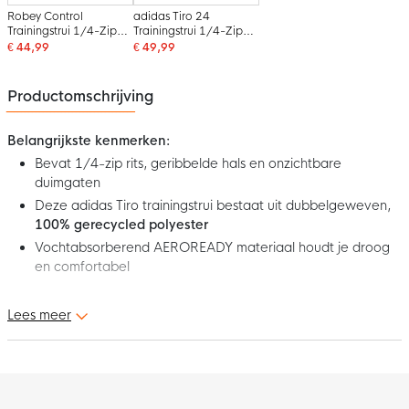
Robey Control
adidas Tiro 24
Trainingstrui 1/4-Zip
Trainingstrui 1/4-Zip
Oranje
Donkergroen Wit
€ 44,99
€ 49,99
Productomschrijving
Belangrijkste kenmerken:
Bevat 1/4-zip rits, geribbelde hals en onzichtbare
duimgaten
Deze adidas Tiro trainingstrui bestaat uit dubbelgeweven,
100% gerecycled polyester
Vochtabsorberend AEROREADY materiaal houdt je droog
en comfortabel
Dit is de nieuwe adidas Tiro 24 Competition Trainingstrui 1/4-
Lees meer
Zip Wit Rood Blauw Oranje. De trainingstrui maakt deel uit van
de adidas Tiro collectie. Geef je uitstraling een boost met deze
gave adidas trainingstrui!