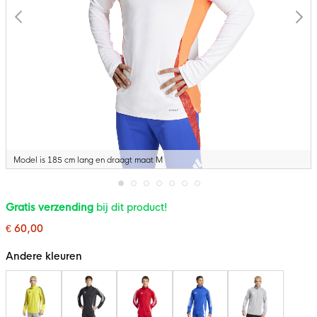
Model is 185 cm lang en draagt maat M
Ga
Gratis verzending
bij dit product!
naar
het
€ 60,00
begin
van
de
Andere kleuren
afbeeldingen-
gallerij