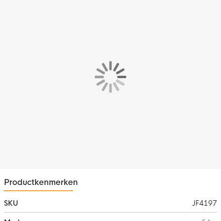
Pasvorm
De adidas Tiro Trainingstrui 1/4-Zip heeft een standaard
pasvorm. De geribbelde boorden houden de trui mooi op zijn
plaats. Je kunt de pasvorm van de trui zelf aanpassen naar
wens met behulp van de 1/4-zip rits. Met de onzichtbare
duimgaten kun je de pasvorm nog meer gestroomlijnd er laten
uitzien en ben je beschermd tegen de kou bij de mouwen. Zo
geniet je steeds van het beste draagcomfort.
Materiaal
De adidas Tiro trainingstrui is gemaakt van dubbelgeweven
100% gerecycled polyester
. Het gebruik van gerecyclede
materialen is één van onze oplossingen voor een duurzamere
wereld.
Productkenmerken
SKU
JF4197
Meer