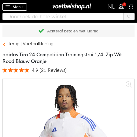
1
NL
Menu
Achteraf betalen met Klarna
Terug
Voetbalkleding
adidas Tiro 24 Competition Trainingstrui 1/4-Zip Wit
Rood Blauw Oranje
4.9
(
21
Reviews
)
Waardering:
98
100
% of
Ga
naar
het
einde
van
de
afbeeldingen-
gallerij