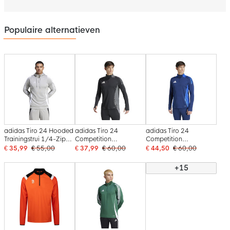
Populaire alternatieven
adidas Tiro 24 Hooded
adidas Tiro 24
adidas Tiro 24
Trainingstrui 1/4-Zip
Competition
Competition
Lichtgrijs Wit
Trainingstrui 1/4-Zip
Trainingstrui 1/4-Zip
€ 35,99
€ 55,00
€ 37,99
€ 60,00
€ 44,50
€ 60,00
Zwart Donkergrijs
Donkerblauw Blauw
+15