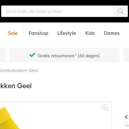
Zo
Sale
Fanshop
Lifestyle
Kids
Dames
Gratis retourneren* (60 dagen)
oetbalsokken Geel
kken Geel
€
Be