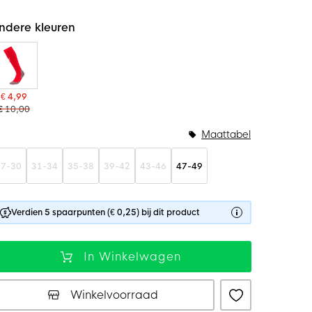
ndere kleuren
€ 4,99
€ 10,00
Maattabel
27-30
31-34
35-38
39-42
43-46
47-49
Verdien 5 spaarpunten (€ 0,25) bij dit product
In Winkelwagen
Winkelvoorraad