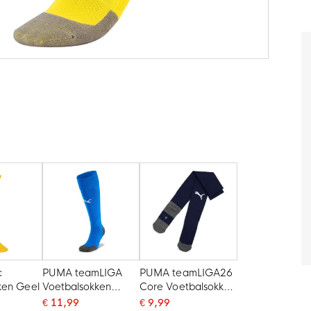
c
PUMA teamLIGA
PUMA teamLIGA26
ken Geel
Voetbalsokken
Core Voetbalsokken
Blauw Wit
Donkerblauw Wit
€ 11,99
€ 9,99