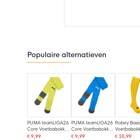
Ga
naar
het
begin
van
de
Populaire alternatieven
afbeeldingen-
gallerij
PUMA teamLIGA26
PUMA teamLIGA26
Robey Basi
Core Voetbalsokken
Core Voetbalsokken
Voetbalsok
Lichtgeel Zwart
Blauw Wit
€ 9,99
€ 9,99
€ 10,99