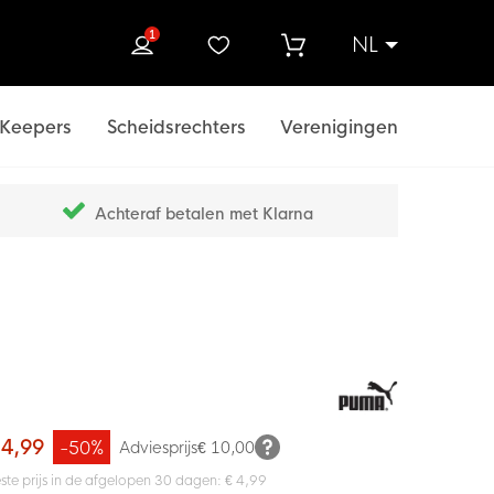
1
NL
ek
Keepers
Scheidsrechters
Verenigingen
Achteraf betalen met Klarna
 4,99
-50%
Adviesprijs
€ 10,00
ste prijs in de afgelopen 30 dagen: € 4,99