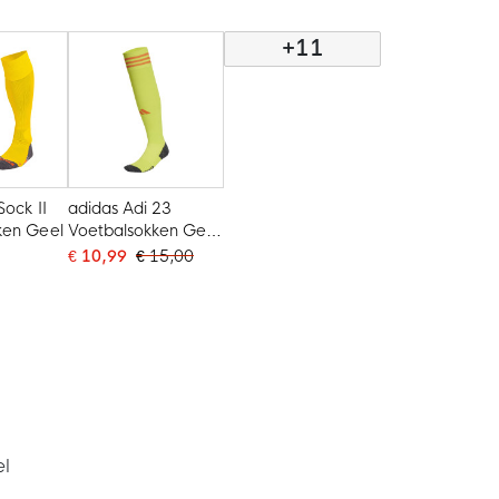
+11
Sock II
adidas Adi 23
ken Geel
Voetbalsokken Geel
Rood
€ 10,99
€ 15,00
l