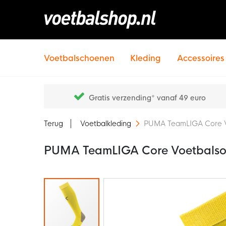
Voetbalschoenen
Kleding
Accessoires
Gratis verzending* vanaf 49 euro
Terug
Voetbalkleding
PUMA TeamLIGA Core V
PUMA TeamLIGA Core Voetbalso
Ga
naar
het
einde
van
de