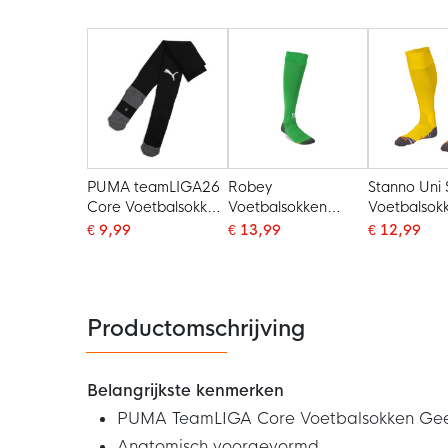
PUMA teamLIGA26
Robey
Stanno Uni 
Core Voetbalsokken
Voetbalsokken
Voetbalsok
Zwart Wit
Groen
€ 9,99
€ 13,99
€ 12,99
Productomschrijving
Belangrijkste kenmerken
PUMA TeamLIGA Core Voetbalsokken Gee
Anatomisch voorgevormd