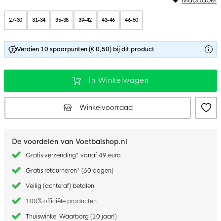
27-30
31-34
35-38
39-42
43-46
46-50
Verdien 10 spaarpunten (€ 0,50) bij dit product
In Winkelwagen
Winkelvoorraad
De voordelen van Voetbalshop.nl
Gratis verzending* vanaf 49 euro
Gratis retourneren* (60 dagen)
Veilig (achteraf) betalen
100% officiële producten
Thuiswinkel Waarborg (10 jaar!)