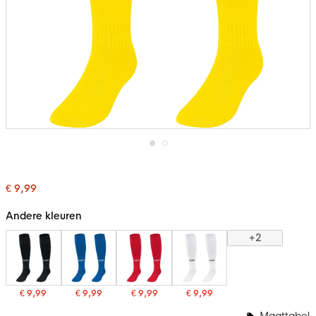
Ga
naar
het
€ 9,99
begin
van
de
Andere kleuren
afbeeldingen-
gallerij
+2
€ 9,99
€ 9,99
€ 9,99
€ 9,99
Maattabel