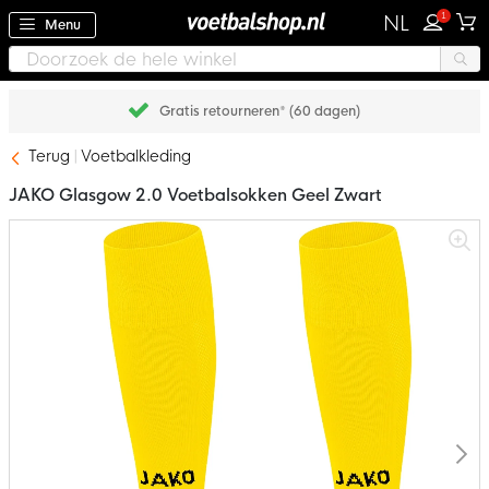
1
NL
Menu
Gratis retourneren* (60 dagen)
Terug
Voetbalkleding
JAKO Glasgow 2.0 Voetbalsokken Geel Zwart
Ga
naar
het
einde
van
de
afbeeldingen-
gallerij