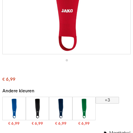
Ga
naar
het
€ 6,99
begin
van
de
Andere kleuren
afbeeldingen-
gallerij
+3
€ 6,99
€ 6,99
€ 6,99
€ 6,99
Maattabel