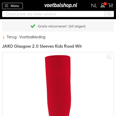
1
NL
Menu
Gratis retourneren* (60 dagen)
Terug
Voetbalkleding
JAKO Glasgow 2.0 Sleeves Kids Rood Wit
Ga
naar
het
einde
van
de
afbeeldingen-
gallerij