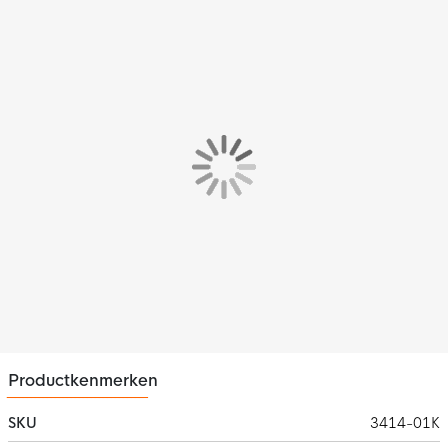
succesvolle reeksen neer te zetten.
Let op: Dit product is enkel een sleeve, er dienen sokken
onder gedragen te worden. In ons assortiment hebben we
een breed aanbod aan gripsokken.
Check het hier!
Productkenmerken
SKU
3414-01K