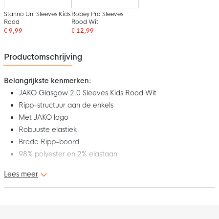
Stanno Uni Sleeves Kids
Robey Pro Sleeves
Rood
Rood Wit
€ 9,99
€ 12,99
Productomschrijving
Belangrijkste kenmerken:
JAKO Glasgow 2.0 Sleeves Kids Rood Wit
Ripp-structuur aan de enkels
Met JAKO logo
Robuuste elastiek
Brede Ripp-boord
98% polyester en 2% elastaan
Lees meer
Dit zijn de JAKO Glasgow 2.0 Sleeves Kids Rood Wit! De kousen
zonder voet garanderen optimaal draagcomfort. Deze
comfortabele sleeve past perfect voor iedere speler. Deze
JAKO sleeves bieden de beste eigenschappen om met je team