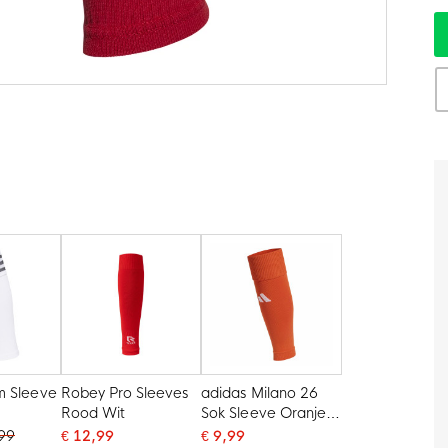
m Sleeve
Robey Pro Sleeves
adidas Milano 26
Rood Wit
Sok Sleeve Oranje
Wit
,99
€ 12,99
€ 9,99