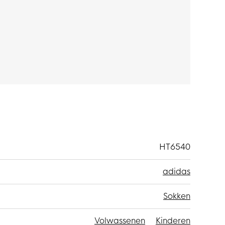
akt van 96% gerecycled polyester en 4%
ardoor deze gemakkelijk over je (grip)sokken te
aterialen.
dienen sokken onder gedragen te worden. In ons
an gripsokken.
Check het hier!
HT6540
adidas
Sokken
Volwassenen
Kinderen