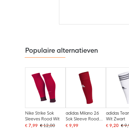
Ga
naar
het
begin
van
de
Populaire alternatieven
afbeeldingen-
gallerij
Nike Strike Sok
adidas Milano 26
adidas Tea
Sleeves Rood Wit
Sok Sleeve Rood
Wit Zwart
Wit
€ 7,99
€ 12,00
€ 9,99
€ 9,20
€ 9