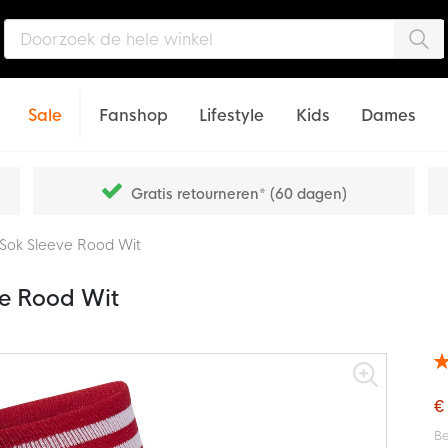
Zo
Sale
Fanshop
Lifestyle
Kids
Dames
Gratis retourneren* (60 dagen)
 Sok Sleeve Rood Wit
ve Rood Wit
Wa
93
% o
€
Be