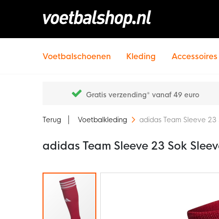
Voetbalschoenen
Kleding
Accessoires
Gratis verzending* vanaf 49 euro
Terug
Voetbalkleding
adidas Team Sleeve 23
adidas Team Sleeve 23 Sok Slee
Ga
naar
het
einde
van
de