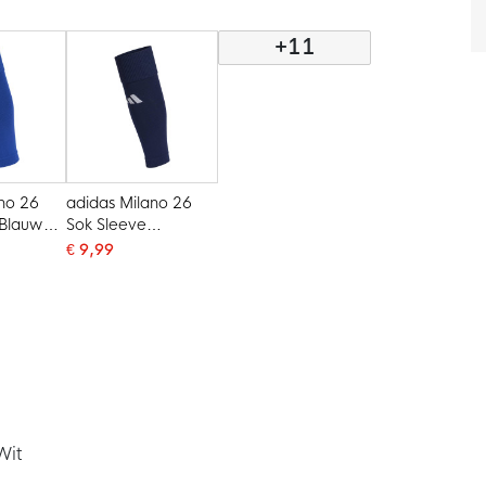
+11
ano 26
adidas Milano 26
 Blauw
Sok Sleeve
Donkerblauw Wit
€ 9,99
Wit