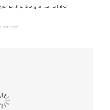
ie houdt je droog en comfortabel
elasthaan
 dienen sokken onder gedragen te worden.
sleeve. Het vernieuwde adidas logo met de
ompleet. Haal het beste uit je spel met deze
en aansluitende pasvorm. De geribbelde
Zo blijven je scheenbeschermers stevig op hun