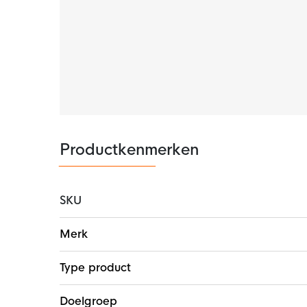
De adidas Team Sleeve 23 sok sleeve is gema
elasthaan. Dit materiaal is lekker rekbaar wa
trekken zijn. Dit product bevat gerecyclede m
Let op: Dit product is enkel een sleeve, er 
assortiment hebben we een breed aanbod a
Productkenmerken
SKU
Meer
Merk
informatie
Type product
Doelgroep