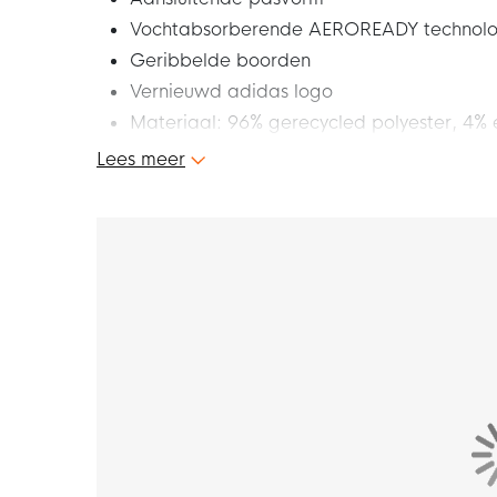
Vochtabsorberende AEROREADY technolog
Geribbelde boorden
Vernieuwd adidas logo
Materiaal: 96% gerecycled polyester, 4% 
Lees meer
Let op: Dit product is enkel een sleeve, er
Dit is de nieuwe adidas Team Sleeve 23 sok 
iconische strepen maken jouw look helemaal c
stijlvolle adidas sok sleeve!
Pasvorm
De adidas Team Sleeve 23 sok sleeve heeft e
boorden houden de sleeve mooi op zijn plek. 
plek zitten.
Materiaal