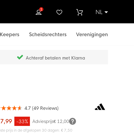
1
NL
ek
Keepers
Scheidsrechters
Verenigingen
Achteraf betalen met Klarna
4.7
(
49
Reviews
)
ardering:
100
f
 7,99
-33%
Adviesprijs
€ 12,00
ste prijs in de afgelopen 30 dagen: € 7,50