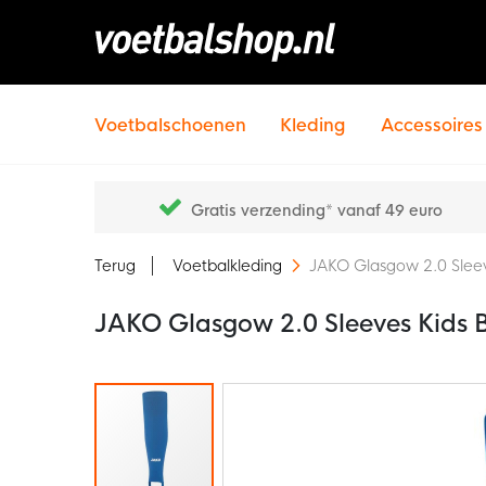
Voetbalschoenen
Kleding
Accessoires
Gratis verzending* vanaf 49 euro
Terug
Voetbalkleding
JAKO Glasgow 2.0 Sleev
JAKO Glasgow 2.0 Sleeves Kids 
Ga
naar
het
einde
van
de