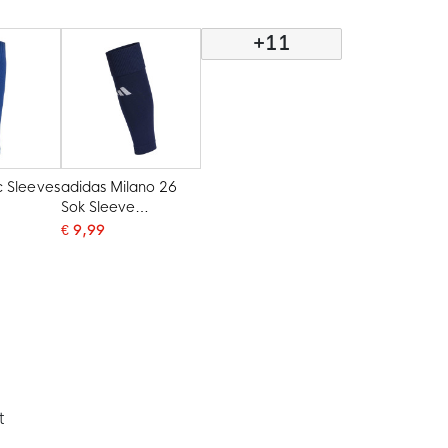
+11
c Sleeves
adidas Milano 26
Sok Sleeve
Donkerblauw Wit
€ 9,99
t