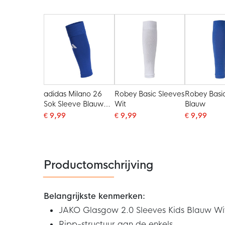
adidas Milano 26
Robey Basic Sleeves
Robey Basi
Sok Sleeve Blauw
Wit
Blauw
Wit
€ 9,99
€ 9,99
€ 9,99
Productomschrijving
Belangrijkste kenmerken:
JAKO Glasgow 2.0 Sleeves Kids Blauw Wi
Ripp-structuur aan de enkels