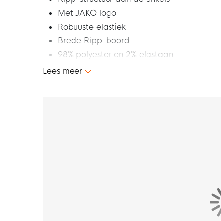
Met JAKO logo
Robuuste elastiek
Brede Ripp-boord
98% polyester en 2% elastaan
Lees meer
Dit zijn de JAKO Glasgow 2.0 Sleeves Kids B
optimaal draagcomfort. Deze comfortabele sl
JAKO sleeves bieden de beste eigenschappen
zetten.
Let op: Dit product is enkel een sleeve, er 
assortiment hebben we een breed aanbod a