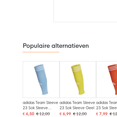
Ga
naar
het
begin
van
de
Populaire alternatieven
afbeeldingen-
gallerij
adidas Team Sleeve
adidas Team Sleeve
adidas Tea
23 Sok Sleeve
23 Sok Sleeve Geel
23 Sok Sle
Lichtblauw
Oranje
€ 6,50
€ 12,00
€ 6,99
€ 12,00
€ 7,99
€ 1