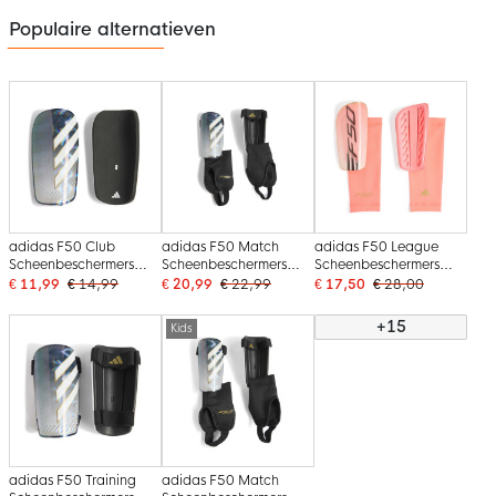
Populaire alternatieven
adidas F50 Club
adidas F50 Match
adidas F50 League
Scheenbeschermers
Scheenbeschermers
Scheenbeschermers
Zilvergrijs Wit Goud
Zilvergrijs Wit Goud
Felroze Zilvergrijs Zwart
€ 11,99
€ 14,99
€ 20,99
€ 22,99
€ 17,50
€ 28,00
Zwart
Zwart
Goud
+15
Kids
adidas F50 Training
adidas F50 Match