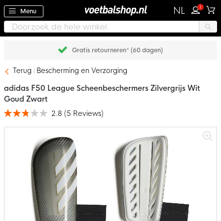
1
NL
Menu
Gratis retourneren* (60 dagen)
Terug
Bescherming en Verzorging
adidas F50 League Scheenbeschermers Zilvergrijs Wit
Goud Zwart
2.8
(
5
Reviews
)
Waardering:
56
100
% of
Ga
naar
het
einde
van
de
afbeeldingen-
gallerij