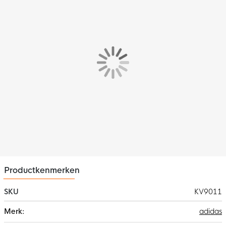
Dit zijn de nieuwe adidas F50 League Scheenbeschermers
Zilvergrijs Wit Goud Zwart. Haal het beste spel in je naar boven
met je favoriete adidas F50 scheenbeschermers!
Productkenmerken
SKU
KV9011
Meer
adidas
informatie