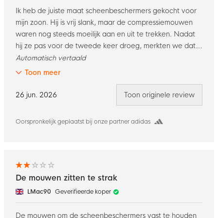
Ik heb de juiste maat scheenbeschermers gekocht voor
mijn zoon. Hij is vrij slank, maar de compressiemouwen
waren nog steeds moeilijk aan en uit te trekken. Nadat
hij ze pas voor de tweede keer droeg, merkten we dat
een van de mouwen langs de achternaad was
Automatisch vertaald
gespleten toen hij zijn sokken en scheenbeschermers
Toon meer
uittrok. Ik heb ze teruggestuurd voor een terugbetaling.
De scheenbeschermers zelf zijn van goede kwaliteit, wat
26 jun. 2026
Toon originele review
het echt jammer maakt dat de mouwen het product in
de steek laten.
Oorspronkelijk geplaatst bij onze partner adidas
De mouwen zitten te strak
LMac90
Geverifieerde koper
De mouwen om de scheenbeschermers vast te houden