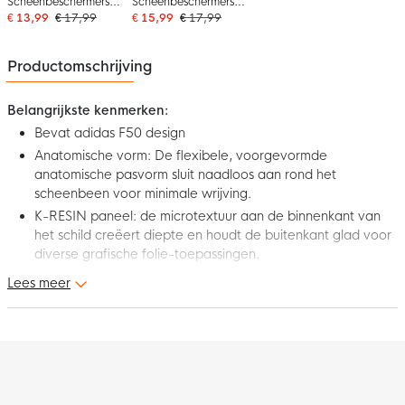
Scheenbeschermers
Scheenbeschermers
Zilvergrijs Wit Goud
Kids Zilvergrijs Wit
€ 13,99
€ 17,99
€ 15,99
€ 17,99
Zwart
Goud Zwart
Productomschrijving
Belangrijkste kenmerken:
Bevat adidas F50 design
Anatomische vorm: De flexibele, voorgevormde
anatomische pasvorm sluit naadloos aan rond het
scheenbeen voor minimale wrijving.
K-RESIN paneel: de microtextuur aan de binnenkant van
het schild creëert diepte en houdt de buitenkant glad voor
diverse grafische folie-toepassingen.
Uitgesneden EVA-achterkant: de microtextuur in
Lees meer
combinatie met het K-Resin-schild zorgen voor een
optische en fysieke lichtheid en diepte.
Compressievlak: houdt de scheenbeschermer op zijn
plaats, minimaliseert beweging en zorgt voor een
natuurlijke pasvorm tijdens het spelen.