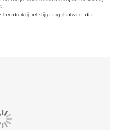
d.
zitten dankzij het stijgbeugelontwerp die
Zwart ga je goed beschermd het veld op! De
den veel stevigheid. Daardoor kun jij je
en onopvallende bescherming. De
rp en zit aan de onderkant vast aan je voet
 zijn plaats blijft zitten.
p de contouren van je scheenbeen, zodat je
strijd. Doordat je ze niet voelt zitten kun jij je