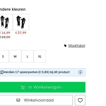
ndere kleuren
€ 16,99
€ 27,99
€ 28,00
Maattabel
S
M
L
XL
Verdien 17 spaarpunten (€ 0,85) bij dit product
In Winkelwagen
Winkelvoorraad