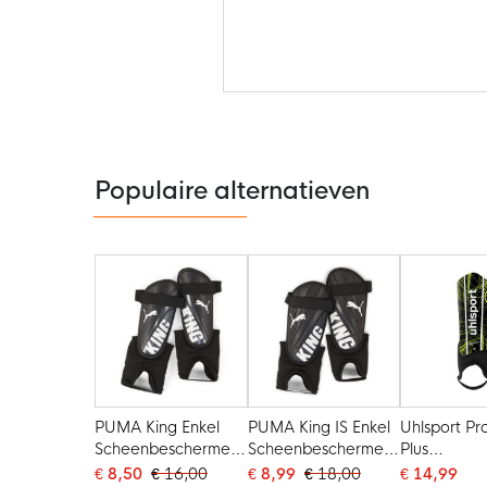
Ga
naar
het
begin
van
de
Populaire alternatieven
afbeeldingen-
gallerij
PUMA King Enkel
PUMA King IS Enkel
Uhlsport Pro
Scheenbeschermers
Scheenbeschermers
Plus
Zwart Wit
Zwart Wit
Scheenbes
€ 8,50
€ 16,00
€ 8,99
€ 18,00
€ 14,99