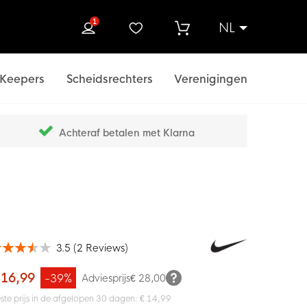
1
NL
ek
Keepers
Scheidsrechters
Verenigingen
Achteraf betalen met Klarna
3.5
(
2
Reviews
)
ardering:
100
f
 16,99
-39%
Adviesprijs
€ 28,00
ste prijs in de afgelopen 30 dagen: € 14,99