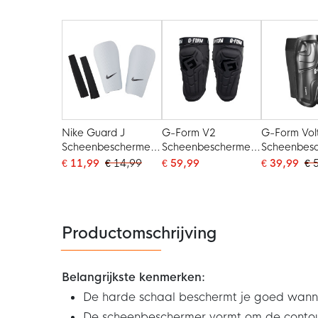
Zwart Felge
Nike Guard J
G-Form V2
G-Form Vol
Scheenbeschermers
Scheenbeschermers
Scheenbes
Wit Zwart
CE Zwart Wit
Zwart
€ 11,99
€ 14,99
€ 59,99
€ 39,99
€ 
Productomschrijving
Belangrijkste kenmerken:
De harde schaal beschermt je goed wanne
De scheenbeschermer vormt om de contour