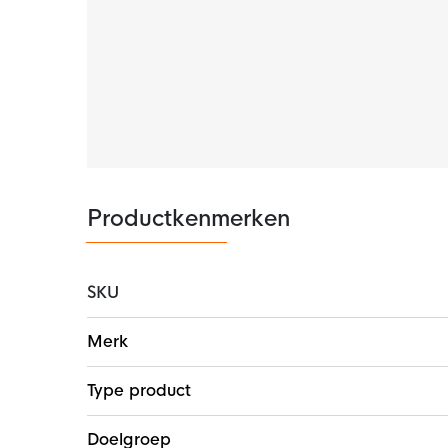
Materiaal
De Nike Charge Scheenbeschermers bestaan u
ethyleenvinylacetaat, 17% polyester en 7% ru
Productkenmerken
SKU
Meer
Merk
informatie
Type product
Doelgroep