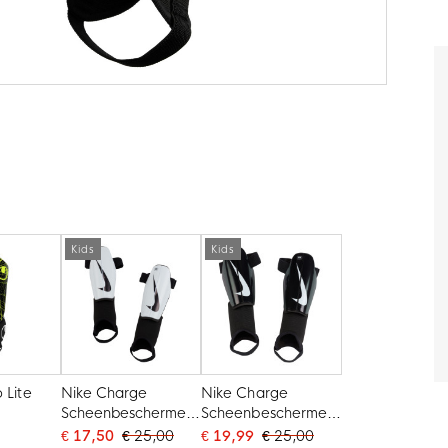
Kids
Kids
 Lite
Nike Charge
Nike Charge
Scheenbeschermers
Scheenbeschermers
chermers
Kids Wit Zwart
Kids Zwart Wit
€ 17,50
€ 25,00
€ 19,99
€ 25,00