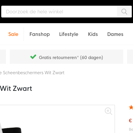
Zo
Sale
Fanshop
Lifestyle
Kids
Dames
Gratis retourneren* (60 dagen)
e Scheenbeschermers Wit Zwart
Wit Zwart
Wa
70
% o
€
Be