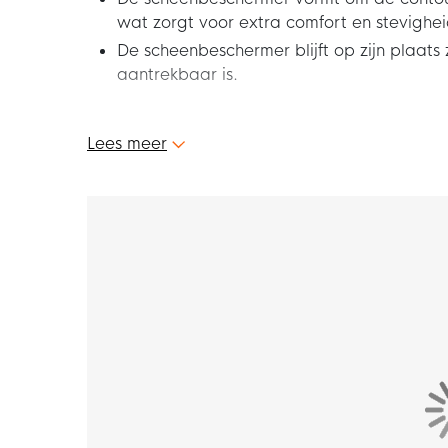
wat zorgt voor extra comfort en stevighei
De scheenbeschermer blijft op zijn plaats 
aantrekbaar is.
Met de Nike Charge Scheenbeschermers Wit 
Lees meer
scheenbescherms zitten erg comfortabel en bie
volledig concentreren op je wedstrijd.
kenmerken
De harde schaal zorgt voor een uitstekende 
scheenbeschermer heeft een stijgbeugelontwe
zodat de scheenbeschermer heel de wedstrijd op
Hoe vallen de scheenbeschermers?
De schuimrug op de scheenbeschermer past o
optimaal comfort hebt tijdens je training of wed
maximaal geven op het veld.