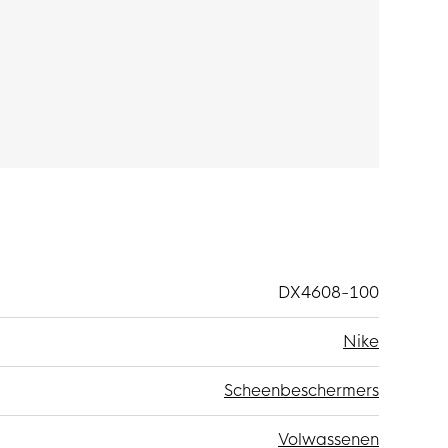
it 43% polypropyleen, 33%,
bber.
DX4608-100
Nike
Scheenbeschermers
Volwassenen