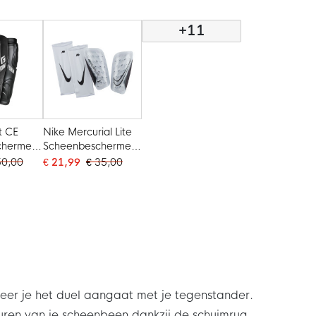
el Wit
+11
t CE
Nike Mercurial Lite
chermers
Scheenbeschermers
Wit Zwart
50,00
€ 21,99
€ 35,00
er je het duel aangaat met je tegenstander.
en van je scheenbeen dankzij de schuimrug,