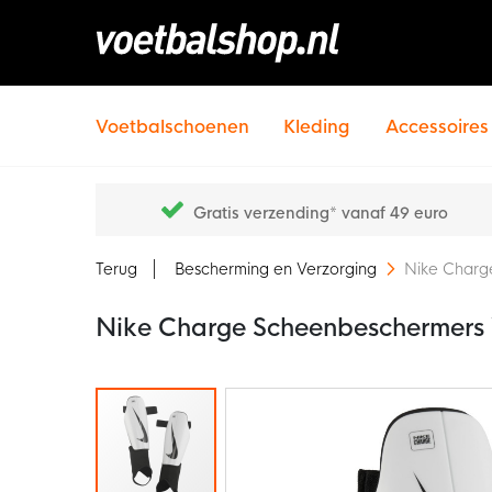
Voetbalschoenen
Kleding
Accessoires
Gratis verzending* vanaf 49 euro
Terug
Bescherming en Verzorging
Nike Charg
Nike Charge Scheenbeschermers 
Ga
naar
het
einde
van
de