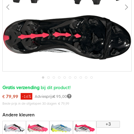
Ga
Gratis verzending
bij dit product!
naar
het
€ 79,99
-16%
Adviesprijs
€ 95,00
begin
van
Beste prijs in de afgelopen 30 dagen: € 79,99
de
afbeeldingen-
Andere kleuren
gallerij
+3