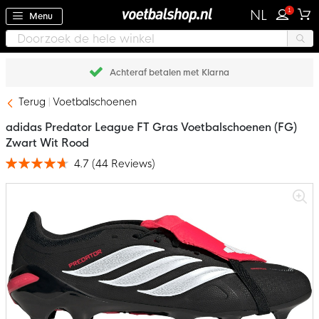
1
NL
Menu
Achteraf betalen met Klarna
Terug
Voetbalschoenen
adidas Predator League FT Gras Voetbalschoenen (FG)
Zwart Wit Rood
4.7
(
44
Reviews
)
Waardering:
94
100
% of
Ga
naar
het
einde
van
de
afbeeldingen-
gallerij