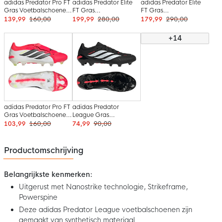
adidas Predator Pro FT
adidas Predator Elite
adidas Predator Elite
Gras Voetbalschoenen
FT Gras
FT Gras
(FG) Zwart Wit Rood
Voetbalschoenen (FG)
Voetbalschoenen (FG)
139,99
160,00
199,99
280,00
179,99
290,00
Zwart Wit Rood
Wit Zilver Blauw Rood
+14
adidas Predator Pro FT
adidas Predator
Gras Voetbalschoenen
League Gras
(FG) Rood Wit Zwart
Voetbalschoenen (FG)
103,99
160,00
74,99
90,00
Zwart Wit Rood
Productomschrijving
Belangrijkste kenmerken:
Uitgerust met Nanostrike technologie, Strikeframe,
Powerspine
Deze adidas Predator League voetbalschoenen zijn
gemaakt van synthetisch materiaal