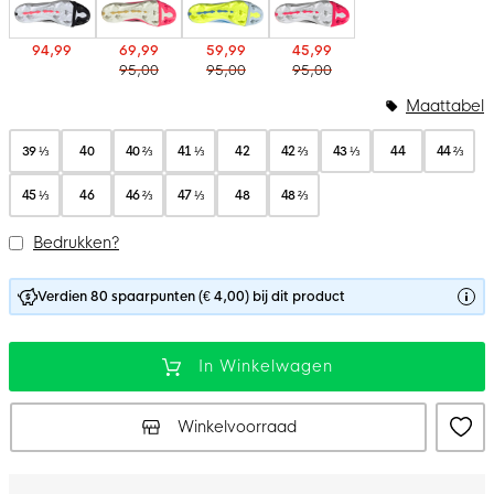
94,99
69,99
59,99
45,99
95,00
95,00
95,00
Maattabel
39 ⅓
40
40 ⅔
41 ⅓
42
42 ⅔
43 ⅓
44
44 ⅔
45 ⅓
46
46 ⅔
47 ⅓
48
48 ⅔
Bedrukken?
Verdien 80 spaarpunten (€ 4,00) bij dit product
In Winkelwagen
Winkelvoorraad