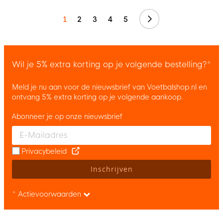
Volgende
1
2
3
4
5
Wil je 5% extra korting op je volgende bestelling?*
Meld je nu aan voor de nieuwsbrief van Voetbalshop.nl en
ontvang 5% extra korting op je volgende aankoop.
Abonneer je op onze nieuwsbrief
Enter your email and accept the privacy policy to subscribe to 
Privacybeleid
Inschrijven
* Actievoorwaarden