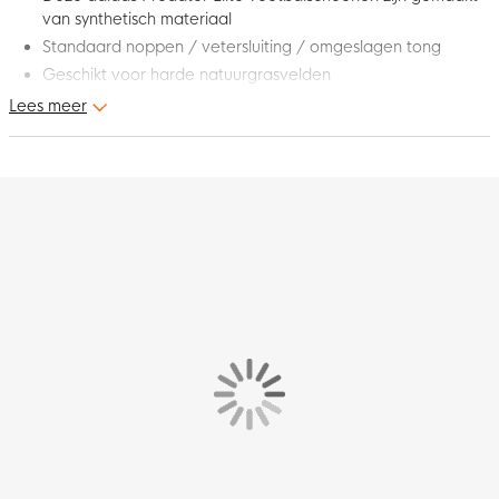
van synthetisch materiaal
Standaard noppen / vetersluiting / omgeslagen tong
Geschikt voor harde natuurgrasvelden
Lees meer
Dromen om alles te winnen, tot het precieze moment dat het
kan gebeuren. Deze nieuwe adidas Predator Elite FT Gras
Voetbalschoenen (FG) Felroze Zilvergrijs Zwart Goud evolueren
mee om aan de noden van de moderne aanvaller te voldoen.
Bij de adidas Predator draait het om records verbreken,
doelpunten, beslissende momenten en een erfenis achterlaten
voor de volgende generatie. Het adidas Predator DNA bewijst
altijd dat niks onmogelijk is, zelfs wanneer iedereen tegen jou is
of wanneer de laatste seconden van de extra tijd wegtikken.
Deze populaire adidas voetbalschoen evolueert mee met de
wensen van de moderne aanvaller. Trek aan het langste eind
met je favoriete adidas Predator voetbalschoenen aan!
Pasvorm – hoe valt deze schoen?
De adidas Predator heeft een standaard pasvorm.