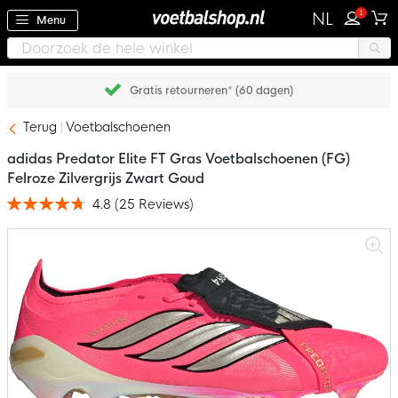
1
NL
Menu
Gratis retourneren* (60 dagen)
Terug
Voetbalschoenen
adidas Predator Elite FT Gras Voetbalschoenen (FG)
Felroze Zilvergrijs Zwart Goud
4.8
(
25
Reviews
)
Waardering:
95
100
% of
Ga
naar
het
einde
van
de
afbeeldingen-
gallerij