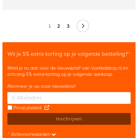
Volgende
1
2
3
Wil je 5% extra korting op je volgende bestelling?*
Meld je nu aan voor de nieuwsbrief van Voetbalshop.nl en
ontvang 5% extra korting op je volgende aankoop.
Abonneer je op onze nieuwsbrief
Enter your email and accept the privacy policy to subscribe to 
Privacybeleid
Inschrijven
* Actievoorwaarden