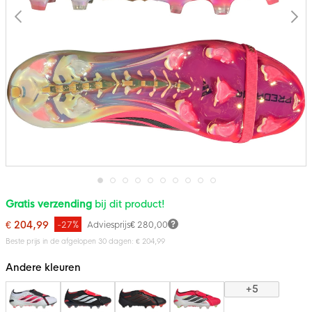
Ga
Gratis verzending
bij dit product!
naar
het
€ 204,99
-27%
Adviesprijs
€ 280,00
begin
van
Beste prijs in de afgelopen 30 dagen: € 204,99
de
afbeeldingen-
Andere kleuren
gallerij
+5