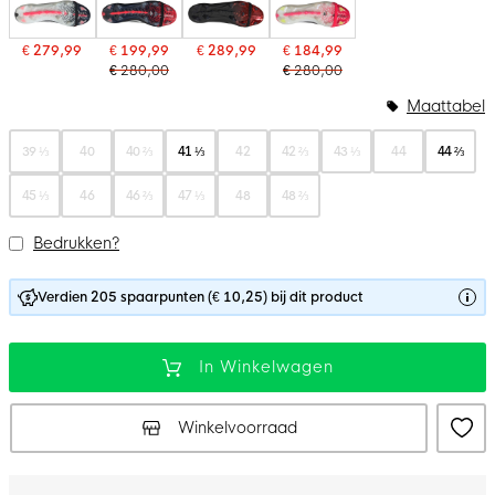
€ 279,99
€ 199,99
€ 289,99
€ 184,99
€ 280,00
€ 280,00
Maattabel
39 ⅓
40
40 ⅔
41 ⅓
42
42 ⅔
43 ⅓
44
44 ⅔
45 ⅓
46
46 ⅔
47 ⅓
48
48 ⅔
Bedrukken?
Verdien 205 spaarpunten (€ 10,25) bij dit product
In Winkelwagen
Winkelvoorraad