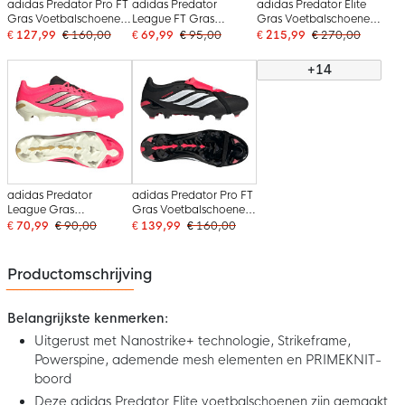
adidas Predator Pro FT
adidas Predator
adidas Predator Elite
Gras Voetbalschoenen
League FT Gras
Gras Voetbalschoenen
(FG) Felroze Zilvergrijs
Voetbalschoenen (FG)
(FG) Felroze Zilvergrijs
€ 127,99
€ 160,00
€ 69,99
€ 95,00
€ 215,99
€ 270,00
Zwart Goud
Felroze Zilvergrijs Zwart
Zwart Goud
Goud
+14
adidas Predator
adidas Predator Pro FT
League Gras
Gras Voetbalschoenen
Voetbalschoenen (FG)
(FG) Zwart Wit Rood
€ 70,99
€ 90,00
€ 139,99
€ 160,00
Felroze Zilvergrijs Zwart
Goud
Productomschrijving
Belangrijkste kenmerken:
Uitgerust met Nanostrike+ technologie, Strikeframe,
Powerspine, ademende mesh elementen en PRIMEKNIT-
boord
Deze adidas Predator Elite voetbalschoenen zijn gemaakt