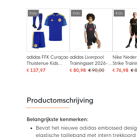
Blauw
Kids
Kids
Kids
adidas FFK Curaçao
adidas Liverpool
Nike Neder
Thuistenue Kids
Trainingsset 2026-
Strike Train
2026-2028
2027 Kids Zwart
2026-2028 
€ 137,97
€ 80,98
€ 90,00
€ 76,98
€ 
Grijs Wit Rood
Zwart Oran
Productomschrijving
Belangrijkste kenmerken:
Bevat het nieuwe adidas embossed design,
elastische tailleband met intern trekkoord