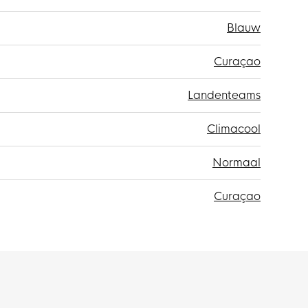
Blauw
Curaçao
Landenteams
Climacool
Normaal
Curaçao