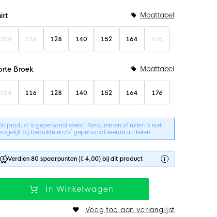
undelopties
Maattabel
irt
104
116
128
140
152
164
176
Maattabel
orte Broek
104
116
128
140
152
164
176
Dit product is gepersonaliseerd. Retourneren of ruilen is niet
mogelijk bij bedrukte en/of gepersonaliseerde artikelen
Verdien 80 spaarpunten (€ 4,00) bij dit product
In Winkelwagen
Voeg toe aan verlanglijst