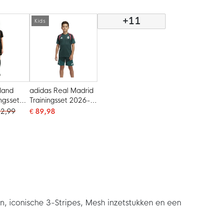
Goud
+11
Kids
land
adidas Real Madrid
ingsset
Trainingsset 2026-
Kids
2027 Kids
82,99
€ 89,98
je
Donkergroen Roze
Wit
 iconische 3-Stripes, Mesh inzetstukken en een