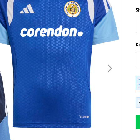
B
Sh
K