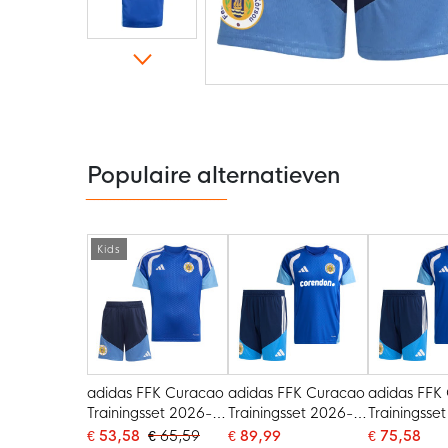
Ga
naar
het
begin
van
de
Populaire alternatieven
afbeeldingen-
gallerij
Kids
adidas FFK Curacao
adidas FFK Curacao
adidas FFK
Trainingsset 2026-
Trainingsset 2026-
Trainingsse
2028 Blauw Kids
2028 Sponsors
2028 Blau
€ 53,58
€ 65,59
€ 89,99
€ 75,58