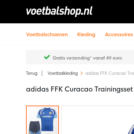
Voetbalschoenen
Kleding
Accessoires
Gratis verzending* vanaf 49 euro
Terug
Voetbalkleding
adidas FFK Curacao Tra
adidas FFK Curacao Trainingsse
Ga
naar
het
einde
van
de