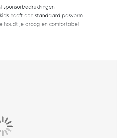
nl sponsorbedrukkingen
 kids heeft een standaard pasvorm
 houdt je droog en comfortabel
26-2028 Sponsors Blauw Kids! In deze
rs van FFK Curaçao zich voor op de volgende
iningsshirt en trainingsbroekje biedt alles wat je
 laten zien. Toon nu je trots voor Los Azules en
sset voor kids!
s heeft een standaard pasvorm die zorgt voor
 trainingsshirt sluit mooi aan op het lichaam en
ort en stabiliteit. Het trainingsbroekje beschikt
koord.