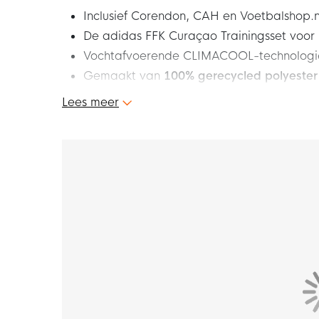
Inclusief Corendon, CAH en Voetbalshop.
De adidas FFK Curaçao Trainingsset voor
Vochtafvoerende CLIMACOOL-technologie
Gemaakt van
100% gerecycled polyester
Lees meer
Dit is de adidas FFK Curacao Trainingsset 20
comfortabele trainingsset bereiden de spele
wedstrijd. De combinatie van het stijlvolle tra
nodig hebt om jouw liefde voor FFK Curaçao te
draag deze gave adidas FFK Curaçao Training
Pasvorm
De adidas FFK Curaçao Trainingsset voor kid
een comfortabele en sportieve uitstraling. Het
is voorzien van een ronde hals voor extra comf
over een elastische tailleband met intern trek