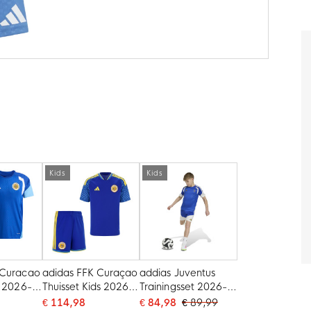
Kids
Kids
 Curacao
adidas FFK Curaçao
addias Juventus
t 2026-
Thuisset Kids 2026-
Trainingsset 2026-
w
2028
2027 Kids Blauw Wit
€ 114,98
€ 84,98
€ 89,99