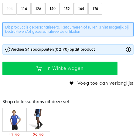
104
116
128
140
152
164
176
Dit product is gepersonaliseerd. Retourneren of ruilen is niet mogelijk bij
bedrukte en/of gepersonaliseerde artikelen
Verdien 54 spaarpunten (€ 2,70) bij dit product
In Winkelwagen
Voeg toe aan verlanglijst
Shop de losse items uit deze set
17,99
29,99