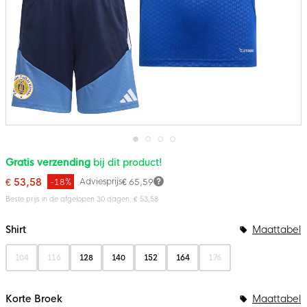
Ga
Gratis verzending
bij dit product!
naar
het
€ 53,58
Adviesprijs
-18%
€ 65,59
begin
van
Beste prijs in de afgelopen 30 dagen: € 53,58
de
Bundelopties
afbeeldingen-
gallerij
Shirt
Maattabel
104
116
128
140
152
164
176
Korte Broek
Maattabel