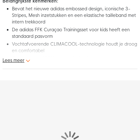
Belangrijkste kenmerken:
Bevat het nieuwe adidas embossed design, iconische 3-
Stripes, Mesh inzetstukken en een elastische tailleband met
intern trekkoord
De adidas FFK Curaçao Trainingsset voor kids heeft een
standaard pasvorm
Vochtafvoerende CLIMACOOL-technologie houdt je droog
en comfortabel
Gemaakt van
100% gerecycled polyester
Lees meer
Dit is de adidas FFK Curacao Trainingsset 2026-2028 Blauw
Kids! In deze comfortabele trainingsset bereiden de spelers van
FFK Curaçao zich voor op de volgende wedstrijd. De
combinatie van het stijlvolle trainingsshirt en trainingsbroekje
biedt alles wat je nodig hebt om jouw liefde voor FFK Curaçao
te laten zien. Toon nu je trots voor Los Azules en draag deze
gave adidas FFK Curaçao Trainingsset voor kids!
Pasvorm
De adidas FFK Curaçao Trainingsset voor kids heeft een