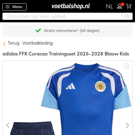
1
NL
Menu
Gratis retourneren* (60 dagen)
Terug
Voetbalkleding
adidas FFK Curacao Trainingsset 2026-2028 Blauw Kids
Ga
naar
het
einde
van
de
afbeeldingen-
gallerij