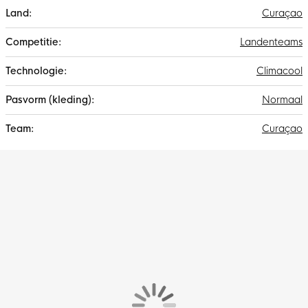
Curaçao
Landenteams
Climacool
Normaal
Curaçao