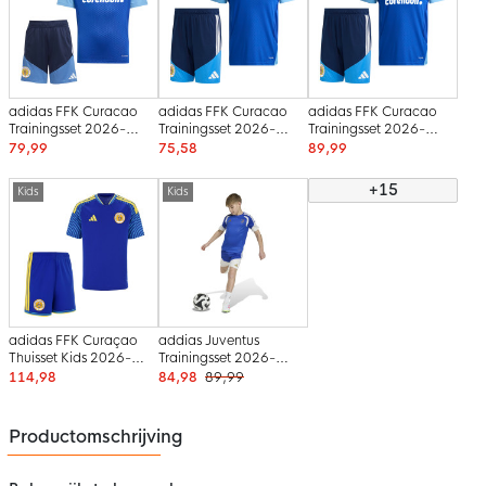
adidas FFK Curacao
adidas FFK Curacao
adidas FFK Curacao
Trainingsset 2026-
Trainingsset 2026-
Trainingsset 2026-
2028 Sponsors Blauw
2028 Blauw
2028 Sponsors Blauw
79,99
75,58
89,99
Kids
+15
Kids
Kids
adidas FFK Curaçao
addias Juventus
Thuisset Kids 2026-
Trainingsset 2026-
2028
2027 Kids Blauw Wit
114,98
84,98
89,99
Goud
Productomschrijving