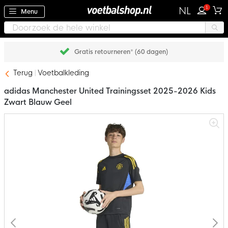
1
NL
Menu
Gratis retourneren* (60 dagen)
Terug
Voetbalkleding
adidas Manchester United Trainingsset 2025-2026 Kids
Zwart Blauw Geel
Ga
naar
het
einde
van
de
afbeeldingen-
gallerij