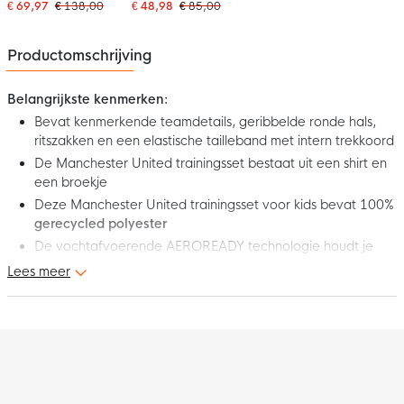
2025-2026 Kids
2026 Kids Zwart Rood
€ 69,97
€ 138,00
€ 48,98
€ 85,00
Productomschrijving
Belangrijkste kenmerken:
Bevat kenmerkende teamdetails, geribbelde ronde hals,
ritszakken en een elastische tailleband met intern trekkoord
De Manchester United trainingsset bestaat uit een shirt en
een broekje
Deze Manchester United trainingsset voor kids bevat 100%
gerecycled polyester
De vochtafvoerende AEROREADY technologie houdt je
droog en comfortabel
Lees meer
Train in stijl met deze nieuwe adidas Manchester United
Trainingsset 2025-2026 Kids Zwart Blauw Geel. De spelers
dragen deze trainingsset tijdens hun trainingen. Laat zien dat je
fan bent van de Engelse club met deze gave Manchester
United trainingsset voor kinderen!