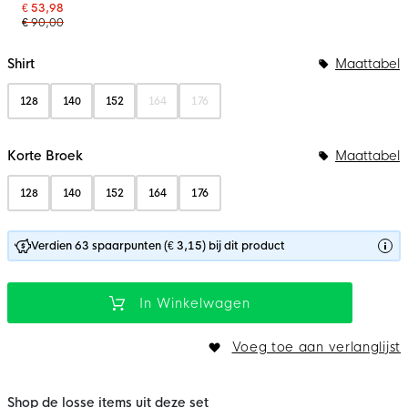
€ 53,98
€ 90,00
Bundelopties
Shirt
Maattabel
128
140
152
164
176
Korte Broek
Maattabel
128
140
152
164
176
Verdien 63 spaarpunten (€ 3,15) bij dit product
In Winkelwagen
Voeg toe aan verlanglijst
Shop de losse items uit deze set