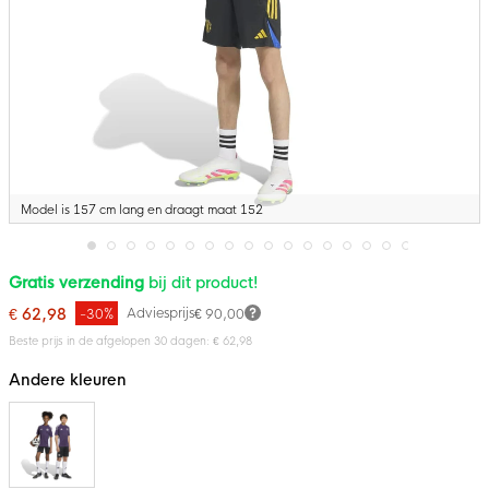
Model is 157 cm lang en draagt maat 152
Ga
Gratis verzending
bij dit product!
naar
het
€ 62,98
Adviesprijs
-30%
€ 90,00
begin
van
Beste prijs in de afgelopen 30 dagen: € 62,98
de
afbeeldingen-
Andere kleuren
gallerij