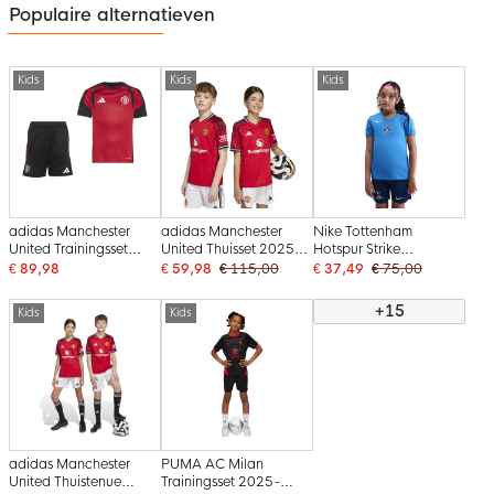
Populaire alternatieven
Kids
Kids
Kids
adidas Manchester
adidas Manchester
Nike Tottenham
United Trainingsset
United Thuisset 2025-
Hotspur Strike
2026-2027 Kids Rood
2026 Kids
Trainingsset 2025-
€ 89,98
€ 59,98
€ 115,00
€ 37,49
€ 75,00
Zwart Wit
2026 Kids Blauw
Donkerblauw Felgeel
+15
Kids
Kids
adidas Manchester
PUMA AC Milan
United Thuistenue
Trainingsset 2025-