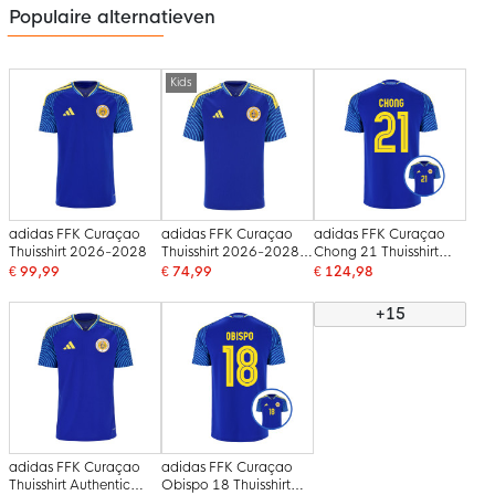
Populaire alternatieven
Kids
adidas FFK Curaçao
adidas FFK Curaçao
adidas FFK Curaçao
Thuisshirt 2026-2028
Thuisshirt 2026-2028
Chong 21 Thuisshirt
Kids
2026-2028
€ 99,99
€ 74,99
€ 124,98
+15
adidas FFK Curaçao
adidas FFK Curaçao
Thuisshirt Authentic
Obispo 18 Thuisshirt