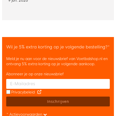
9 jun. 2026
Wil je 5% extra korting op je volgende bestelling?*
Meld je nu aan voor de nieuwsbrief van Voetbalshop.nl en
ontvang 5% extra korting op je volgende aankoop.
Abonneer je op onze nieuwsbrief
Enter your email and accept the privacy policy to subscribe to 
Privacybeleid
Inschrijven
* Actievoorwaarden