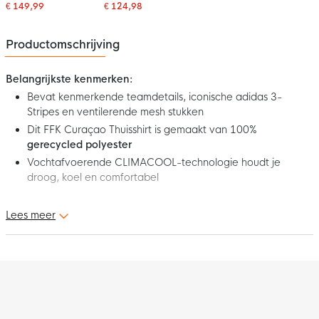
2026-2028
2026-2028
€ 149,99
€ 124,98
Productomschrijving
Belangrijkste kenmerken:
Bevat kenmerkende teamdetails, iconische adidas 3-
Stripes en ventilerende mesh stukken
Dit FFK Curaçao Thuisshirt is gemaakt van 100%
gerecycled polyester
Vochtafvoerende CLIMACOOL-technologie houdt je
droog, koel en comfortabel
Dit is het adidas FFK Curaçao Thuisshirt 2026-2028 Dames! Dit
Lees meer
shirt is geïnspireerd op het wedstrijdshirt dat de selectie van FFK
Curaçao als thuisploeg draagt. De kenmerkende teamdetails,
zoals het logo van de Federashon di Futbol Korsou op de
linkerborst en de adidas 3-Stripes in het geel geven de
nationale trots weer. Toon nu je trots voor Los Azules en draag
dit gave FFK Curaçao Thuisshirt voor dames!