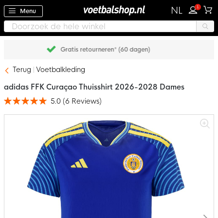
1
NL
Menu
Achteraf betalen met Klarna
Terug
Voetbalkleding
adidas FFK Curaçao Thuisshirt 2026-2028 Dames
5.0
(
6
Reviews
)
Waardering:
100
100
% of
Ga
naar
het
einde
van
de
afbeeldingen-
gallerij