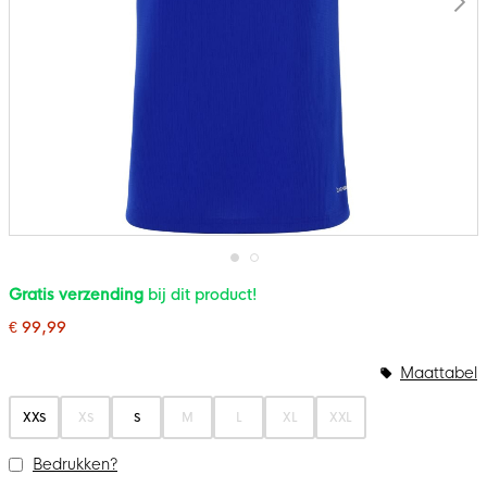
Ga
Gratis verzending
bij dit product!
naar
het
€ 99,99
begin
van
de
Maattabel
afbeeldingen-
gallerij
XXS
XS
S
M
L
XL
XXL
Bedrukken?