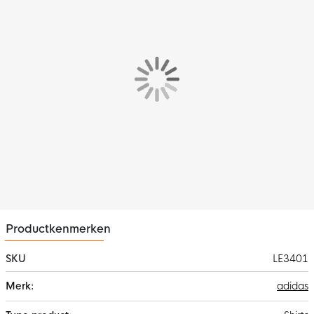
Pasvorm
Het adidas FFK Curaçao Thuisshirt voor dames heeft een
aansluitende pasvorm. De speciale kraagconstructie voegt een
klassiek tintje toe en geeft je een optimaal draagcomfort.
Kenmerken
Het adidas FFK Curaçao Thuisshirt wordt gekenmerkt door de
prachtige gele en donkerblauwe kleurencombinatie. Daarnaast
geven de iconische adidas 3-Stripes en het golf design op de
mouwen een moderne uitstraling.
Materiaal
Het adidas FFK Curaçao Thuisshirt is gemaakt van 100%
gerecycled polyester
. De ademende CLIMACOOL-technologie
helpt overtollige warmte en vocht af te voeren, zodat jij je kunt
Productkenmerken
concentreren op je spel. Dit shirt is bovendien gemaakt met
gerecyclede materialen, waarmee adidas bijdraagt aan een
SKU
LE3401
duurzamere sportwereld.
Meer
adidas
informatie