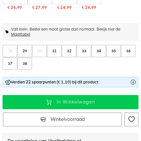
€ 24,99
€ 27,99
€ 24,99
€ 24,99
Valt klein. Bestel een maat groter dan normaal. Bekijk hier de
Maattabel
28
29
30
31
32
33
34
35
36
37
38
Verdien 22 spaarpunten (€ 1,10) bij dit product
In Winkelwagen
Winkelvoorraad
De voordelen van Voetbalshop.nl