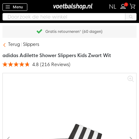
1
NL
Menu
Gratis retourneren* (60 dagen)
Terug
Slippers
adidas Adilette Shower Slippers Kids Zwart Wit
4.8
(
216
Reviews
)
Waardering:
96
100
% of
Ga
naar
het
einde
van
de
afbeeldingen-
gallerij