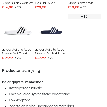
Slippers Kids Zwart Wit
Kids Blauw Wit
Slippers Zwart Wit
€ 16,99
€ 20,00
€ 29,99
€ 19,99
€ 23,00
+15
adidas Adilette Aqua
adidas Adilette Aqua
Slippers Wit Zwart
Slippers Donkerblauw
Wit
€ 19,99
€ 23,00
€ 17,99
€ 23,00
Productomschrijving
Belangrijkste kenmerken:
Instapperconstructie
Enkelvoudige synthetische wreefband
EVA-loopzool
Zachte demping; sneldrogend materiaal