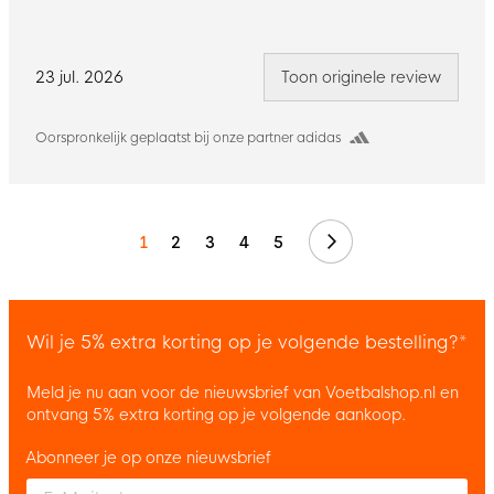
23 jul. 2026
Toon originele review
Oorspronkelijk geplaatst bij onze partner adidas
Volgende
1
2
3
4
5
Wil je 5% extra korting op je volgende bestelling?*
Meld je nu aan voor de nieuwsbrief van Voetbalshop.nl en
ontvang 5% extra korting op je volgende aankoop.
Abonneer je op onze nieuwsbrief
Enter your email and accept the privacy policy to subscribe to 