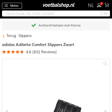
1
NL
Menu
Achteraf betalen met Klarna
Terug
Slippers
adidas Adilette Comfort Slippers Zwart
4.8
(
832
Reviews
)
Waardering:
95
100
% of
Ga
naar
het
einde
van
de
afbeeldingen-
gallerij