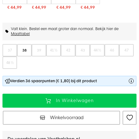
€ 44,99
€ 44,99
€ 44,99
€ 44,99
Valt klein. Bestel een maat groter dan normaal. Bekijk hier de
Maattabel
37
38
39
41 ½
42
43
44 ½
46
47
48 ½
Verdien 36 spaarpunten (€ 1,80) bij dit product
In Winkelwagen
Winkelvoorraad
De voordelen van Voetbalshop.nl