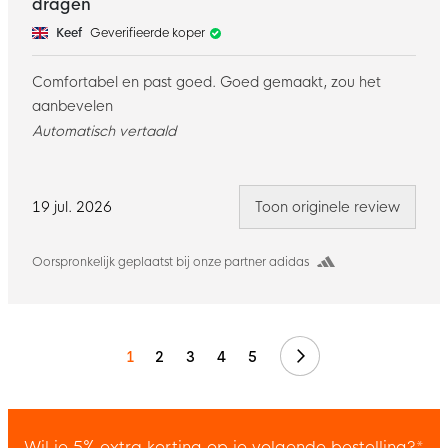
dragen
Keef
Geverifieerde koper
Comfortabel en past goed. Goed gemaakt, zou het
aanbevelen
Automatisch vertaald
19 jul. 2026
Toon originele review
Oorspronkelijk geplaatst bij onze partner adidas
Volgende
1
2
3
4
5
Wil je 5% extra korting op je volgende bestelling?*