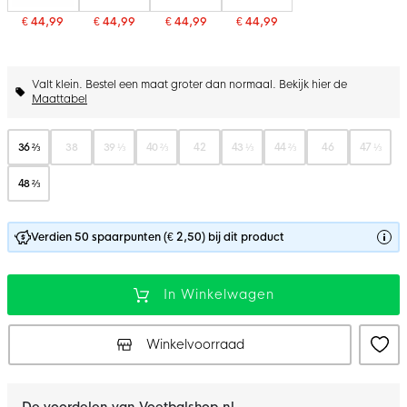
€ 44,99
€ 44,99
€ 44,99
€ 44,99
Valt klein. Bestel een maat groter dan normaal. Bekijk hier de
Maattabel
36 ⅔
38
39 ⅓
40 ⅔
42
43 ⅓
44 ⅔
46
47 ⅓
48 ⅔
Verdien 50 spaarpunten (€ 2,50) bij dit product
In Winkelwagen
Winkelvoorraad
De voordelen van Voetbalshop.nl