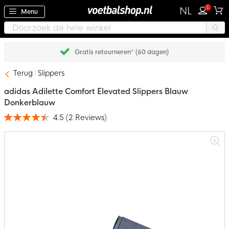
1
NL
Menu
Gratis retourneren* (60 dagen)
Terug
Slippers
adidas Adilette Comfort Elevated Slippers Blauw
Donkerblauw
4.5
(
2
Reviews
)
Waardering:
90
100
% of
Ga
naar
het
einde
van
de
afbeeldingen-
gallerij