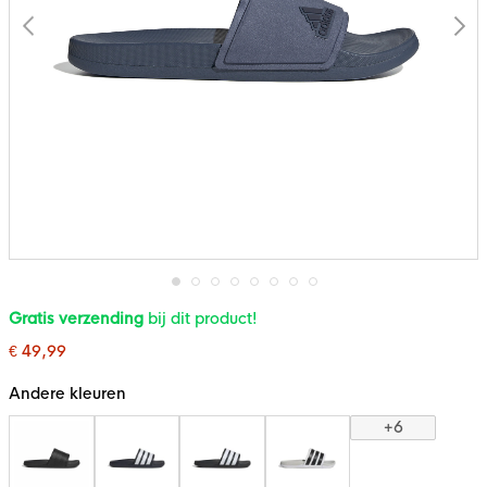
Ga
Gratis verzending
bij dit product!
naar
het
€ 49,99
begin
van
de
Andere kleuren
afbeeldingen-
gallerij
+6