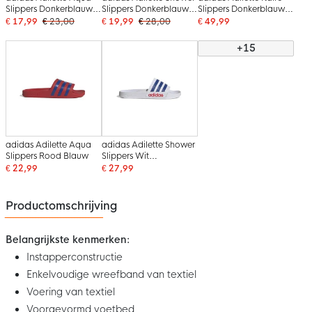
Slippers Donkerblauw
Slippers Donkerblauw
Slippers Donkerblauw
Wit
Wit
Goud
€ 17,99
€ 23,00
€ 19,99
€ 28,00
€ 49,99
+15
adidas Adilette Aqua
adidas Adilette Shower
Slippers Rood Blauw
Slippers Wit
Donkerblauw Rood
€ 22,99
€ 27,99
Productomschrijving
Belangrijkste kenmerken:
Instapperconstructie
Enkelvoudige wreefband van textiel
Voering van textiel
Voorgevormd voetbed