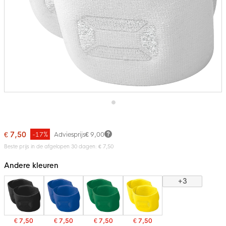
Ga
naar
het
€ 7,50
-17%
Adviesprijs
€ 9,00
begin
van
Beste prijs in de afgelopen 30 dagen: € 7,50
de
afbeeldingen-
Andere kleuren
gallerij
+3
€ 7,50
€ 7,50
€ 7,50
€ 7,50