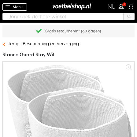
1
NL
Menu
Gratis retourneren* (60 dagen)
Terug
Bescherming en Verzorging
Stanno Guard Stay Wit
Ga
naar
het
einde
van
de
afbeeldingen-
gallerij