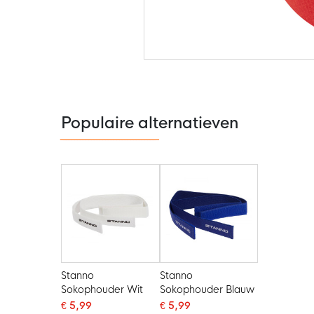
Ga
naar
het
begin
van
de
Populaire alternatieven
afbeeldingen-
gallerij
Stanno
Stanno
Sokophouder Wit
Sokophouder Blauw
€ 5,99
€ 5,99