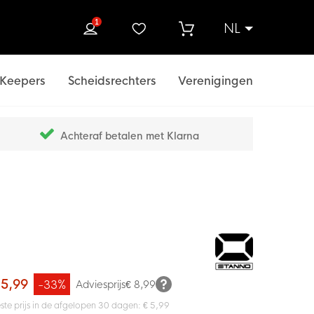
1
NL
ek
Keepers
Scheidsrechters
Verenigingen
Achteraf betalen met Klarna
 5,99
-33%
Adviesprijs
€ 8,99
ste prijs in de afgelopen 30 dagen: € 5,99