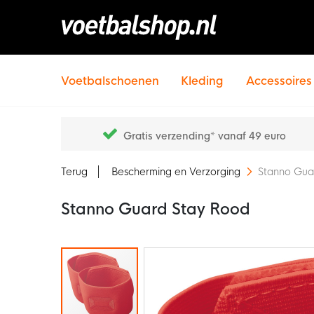
Voetbalschoenen
Kleding
Accessoires
Gratis verzending* vanaf 49 euro
Terug
Bescherming en Verzorging
Stanno Gua
Stanno Guard Stay Rood
Ga
naar
het
einde
van
de