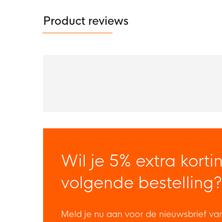
Product reviews
Wil je 5% extra korti
volgende bestelling?
Meld je nu aan voor de nieuwsbrief va