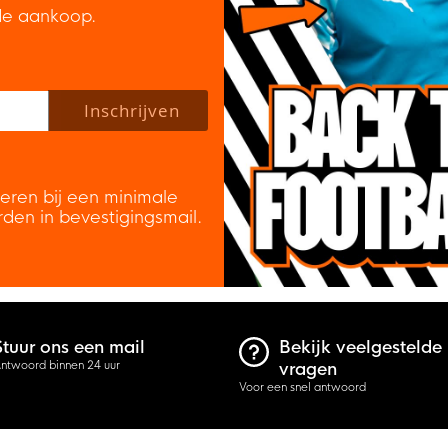
de aankoop.
 policy to subscribe to our newsletter.
Inschrijven
veren bij een minimale
rden in bevestigingsmail.
Stuur ons een mail
Bekijk veelgestelde
ntwoord binnen 24 uur
vragen
Voor een snel antwoord