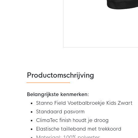
Ga
naar
het
begin
van
de
Productomschrijving
afbeeldingen-
gallerij
Belangrijkste kenmerken:
Stanno Field Voetbalbroekje Kids Zwart
Standaard pasvorm
ClimaTec finish houdt je droog
Elastische tailleband met trekkoord
Materiaal: 100% polyester