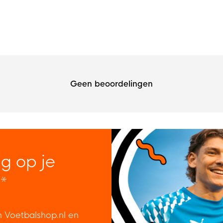
Geen beoordelingen
ng op je
*
n Voetbalshop.nl en