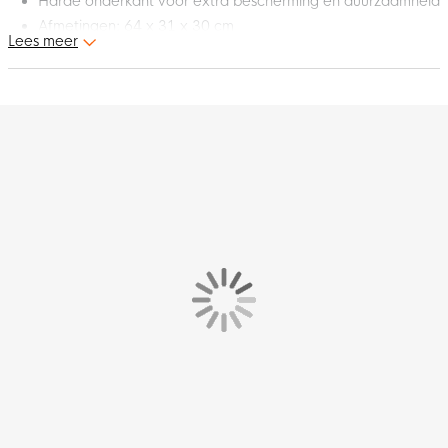
Harde onderkant voor extra bescherming en duurzaamheid
Afmetingen: 64 x 31 x 30 cm
Lees meer
Inhoud: 59 liter
Neem je voetbalspullen gemakkelijk mee naar de club met
deze Nike voetbaltas. In het grote hoofdvak is voldoende
ruimte en die is gemakkelijk af te sluiten met de ritssluiting.
Daarnaast zit er aan de onderkant een apart vak voor natte
spullen of je voetbalschoenen. De onderkant van de tas is van
stevig materiaal voor extra bescherming en duurzaamheid. Je
kunt de tas op meerdere manieren dragen, doordat de
handgrepen aan elkaar te bevestigen zijn. Daarnaast heeft de
tas een verstelbare schouderband. De afmetingen van de tas
zijn 64 x 31 x 30 cm en de inhoud is 59 liter.