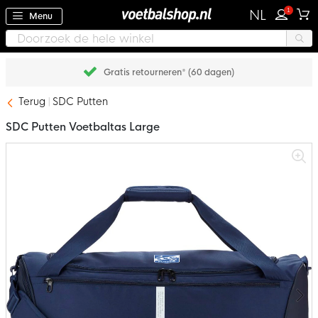
1
NL
Menu
Gratis retourneren* (60 dagen)
Terug
SDC Putten
SDC Putten Voetbaltas Large
Ga
naar
het
einde
van
de
afbeeldingen-
gallerij