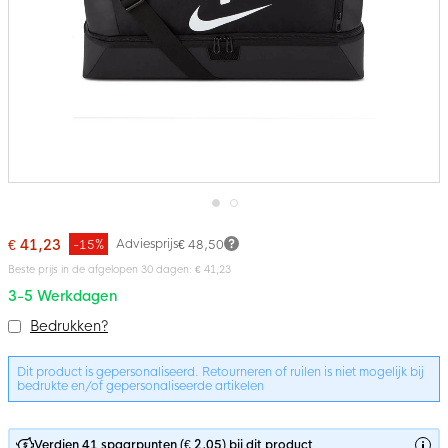
Ga
naar
€ 41,23
Adviesprijs
-15%
€ 48,50
het
Beste prijs in de afgelopen 30 dagen: € 41,23
begin
van
3-5 Werkdagen
de
Bundelopties
afbeeldingen-
Bedrukken?
gallerij
Dit product is gepersonaliseerd. Retourneren of ruilen is niet mogelijk bij
bedrukte en/of gepersonaliseerde artikelen
Verdien 41 spaarpunten (€ 2,05) bij dit product