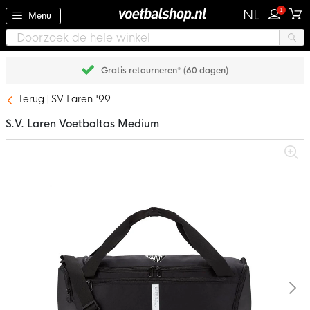
1
NL
Menu
Gratis retourneren* (60 dagen)
Terug
SV Laren '99
S.V. Laren Voetbaltas Medium
Ga
naar
het
einde
van
de
afbeeldingen-
gallerij