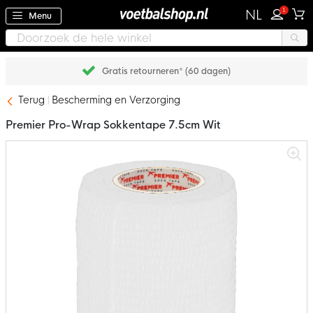
1
NL
Menu
Gratis retourneren* (60 dagen)
Terug
Bescherming en Verzorging
Premier Pro-Wrap Sokkentape 7.5cm Wit
Ga
naar
het
einde
van
de
afbeeldingen-
gallerij