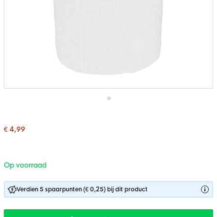
Ga
naar
het
€ 4,99
begin
van
de
afbeeldingen-
gallerij
Op voorraad
Verdien 5 spaarpunten (€ 0,25) bij dit product