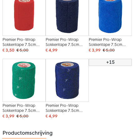
Premier Pro-Wrap
Premier Pro-Wrap
Premier Pro-Wrap
Sokkentape 7.5cm
Sokkentape 7.5cm
Sokkentape 7.5cm
Rood
Navy
Blauw
€ 3,50
€ 5,00
€ 4,99
€ 3,99
€ 5,00
+15
Premier Pro-Wrap
Premier Pro-Wrap
Sokkentape 7.5cm
Sokkentape 7.5cm
Groen
Donkerblauw
€ 3,99
€ 5,00
€ 4,99
Productomschrijving