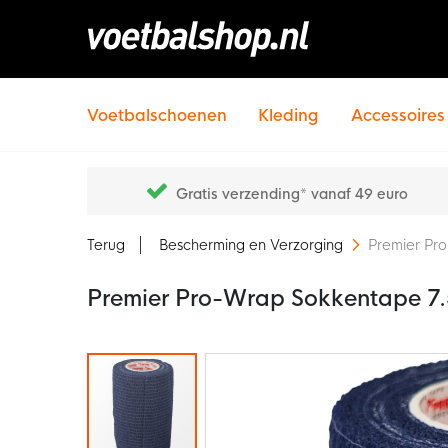
Voetbalschoenen
Kleding
Accessoires
Gratis verzending* vanaf 49 euro
Terug
Bescherming en Verzorging
Premier Pr
Premier Pro-Wrap Sokkentape 7
Ga
naar
het
einde
van
de