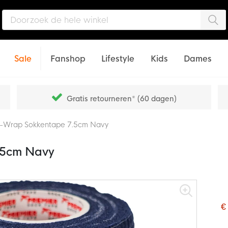
Zo
Sale
Fanshop
Lifestyle
Kids
Dames
Gratis retourneren* (60 dagen)
o-Wrap Sokkentape 7.5cm Navy
.5cm Navy
€