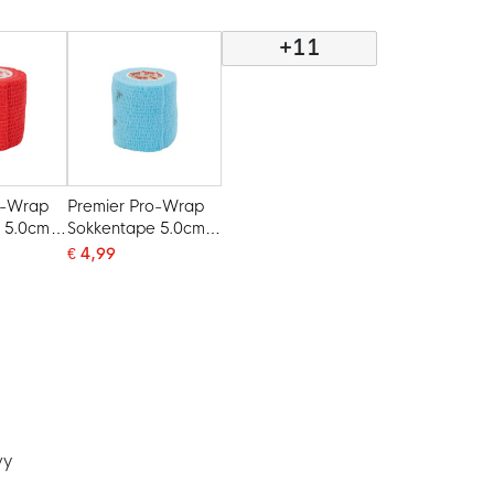
+11
o-Wrap
Premier Pro-Wrap
 5.0cm
Sokkentape 5.0cm
Lichtblauw
€ 4,99
vy