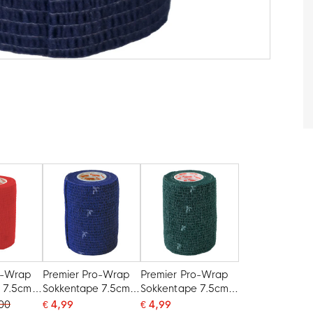
o-Wrap
Premier Pro-Wrap
Premier Pro-Wrap
 7.5cm
Sokkentape 7.5cm
Sokkentape 7.5cm
Donkerblauw
Donkergroen
,00
€ 4,99
€ 4,99