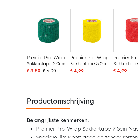
Premier Pro-Wrap
Premier Pro-Wrap
Premier Pr
Sokkentape 5.0cm
Sokkentape 5.0cm
Sokkentape
Groen
Geel
Rood
€ 3,50
€ 5,00
€ 4,99
€ 4,99
Productomschrijving
Belangrijkste kenmerken:
Premier Pro-Wrap Sokkentape 7.5cm Na
Speciale lijm kleeft goed en zonder resten