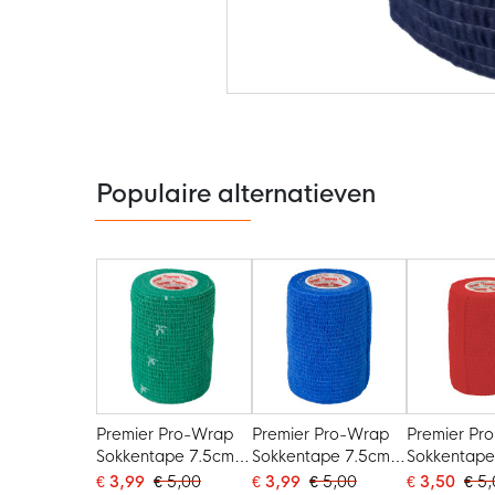
Ga
naar
het
begin
van
de
Populaire alternatieven
afbeeldingen-
gallerij
Premier Pro-Wrap
Premier Pro-Wrap
Premier Pr
Sokkentape 7.5cm
Sokkentape 7.5cm
Sokkentape
Groen
Blauw
Rood
€ 3,99
€ 5,00
€ 3,99
€ 5,00
€ 3,50
€ 5