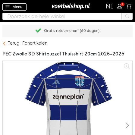
1
NL
Menu
retourneren* (60 dagen)
Achteraf
Terug
Fanartikelen
PEC Zwolle 3D Shirtpuzzel Thuisshirt 20cm 2025-2026
Ga
naar
het
einde
van
de
afbeeldingen-
gallerij