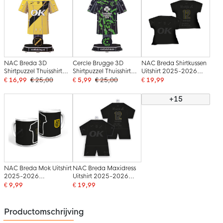
NAC Breda 3D
Cercle Brugge 3D
NAC Breda Shirtkussen
Shirtpuzzel Thuisshirt
Shirtpuzzel Thuisshirt
Uitshirt 2025-2026
20cm 2025-2026
2025-2026
Gepersonaliseerd
€ 16,99
€ 25,00
€ 5,99
€ 25,00
€ 19,99
+15
NAC Breda Mok Uitshirt
NAC Breda Maxidress
2025-2026
Uitshirt 2025-2026
Gepersonaliseerd
Gepersonaliseerd
€ 9,99
€ 19,99
Productomschrijving