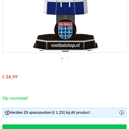
Ga
naar
het
€ 24,99
begin
van
de
afbeeldingen-
gallerij
Op voorraad
Verdien 25 spaarpunten (€ 1,25) bij dit product