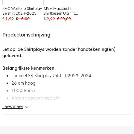
KVC Westerlo Shirtplay
MVV Maastricht
3e shirt 2024-2025
Shirtkussen Uitshirt
2025-2026
€ 1,99
€ 15,00
€ 9,99
€ 20,00
Productomschrijving
Let op: de Shirtplays worden zonder handtekening(en)
geleverd.
Belangrijkste kenmerken:
Lommel SK Shirtplay Uitshirt 2023-2024
26 cm hoog
100% Forex
Alleen voorkant bedrukt
Lees meer
Bestel nu jouw Lommel SK Shirtplay Uitshirt 2023-2024 en voeg
deze toe aan je clubcollectie. Het shirt is gemaakt van 100%
Forex en is 26 cm hoog.