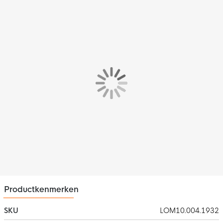
Kenmerken
De Lommel SK Shirtplay Uitshirt 2023-2024 is geprint op
duurzaam Forex materiaal en voorzien van een unieke
standaard en echtheid certificaat met daarop de relevante
informatie van club, shirt en nummer van de collectie. Wees er
snel bij, de gepatenteerde shirtplays worden per seizoen
geproduceerd in een gelimiteerde oplage zodat ze ten alle
tijden exclusief blijven en in de komende seizoenen, als
onderdeel van je collectie, in waarde stijgen. Haal nu een
shirtplay van jouw favoriete club!
Productkenmerken
SKU
LOM10.004.1932