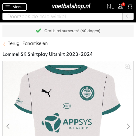
1
NL
Menu
Gratis retourneren* (60 dagen)
Terug
Fanartikelen
Lommel SK Shirtplay Uitshirt 2023-2024
Ga
naar
het
einde
van
de
afbeeldingen-
gallerij