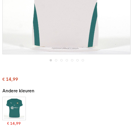
Ga
naar
het
€ 14,99
begin
van
de
Andere kleuren
afbeeldingen-
gallerij
€ 14,99