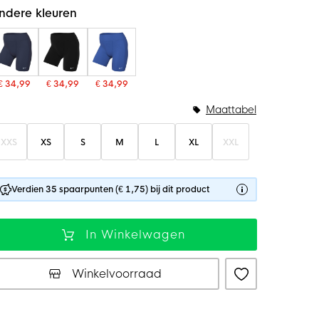
ndere kleuren
€ 34,99
€ 34,99
€ 34,99
Maattabel
XXS
XS
S
M
L
XL
XXL
Verdien 35 spaarpunten (€ 1,75) bij dit product
In Winkelwagen
Winkelvoorraad