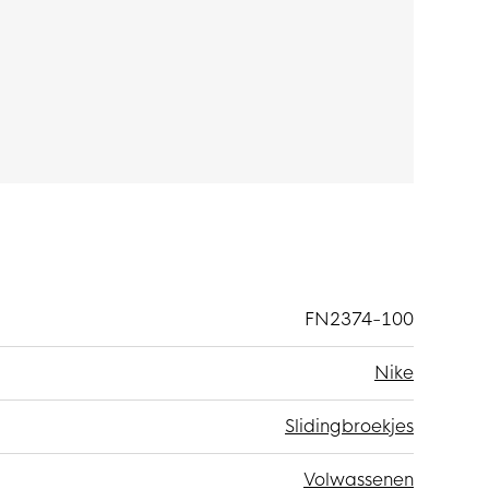
olyester en 17% elasthaan. De voor- en
 knit materiaal dat zweet afvoert, met elastaan
FN2374-100
Nike
Slidingbroekjes
Volwassenen