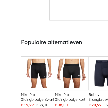
Ga
naar
het
begin
van
de
Populaire alternatieven
afbeeldingen-
gallerij
Nike Pro
Nike Pro
Robey
Slidingbroekje Zwart
Slidingbroekje Kort
Slidingbroe
Zwart
€ 19,99
€ 38,00
€ 38,00
€ 20,99
€ 