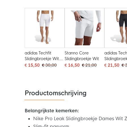
adidas Techfit
Stanno Core
adidas Tech
Slidingbroekje Wit
Slidingbroekje Wit
Slidingbroe
Zwart
Wit
€ 15,50
€ 30,00
€ 16,50
€ 21,00
€ 21,50
€ 
Productomschrijving
Belangrijkste kemerken:
Nike Pro Leak Slidingbroekje Dames Wit 
Slim-fit pasvorm