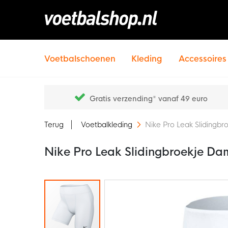
Voetbalschoenen
Kleding
Accessoires
Gratis verzending* vanaf 49 euro
Terug
Voetbalkleding
Nike Pro Leak Slidingb
Nike Pro Leak Slidingbroekje Da
Ga
naar
het
einde
van
de