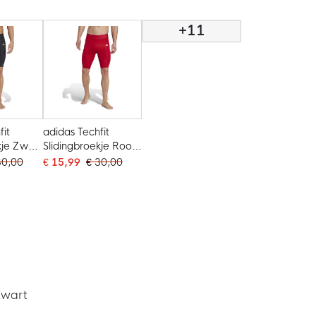
+11
fit
adidas Techfit
kje Zwart
Slidingbroekje Rood
Wit Zwart
30,00
€ 15,99
€ 30,00
Zwart