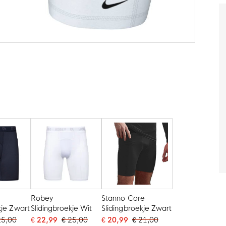
Robey
Stanno Core
kje Zwart
Slidingbroekje Wit
Slidingbroekje Zwart
25,00
€ 22,99
€ 25,00
€ 20,99
€ 21,00