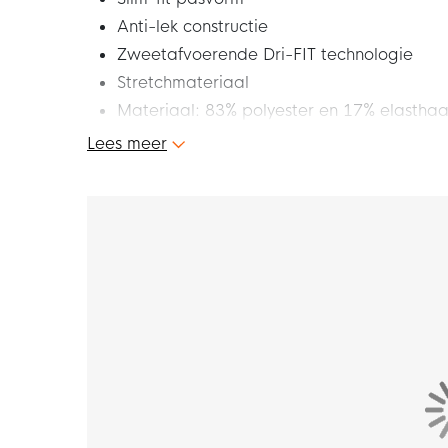
Anti-lek constructie
Zweetafvoerende Dri-FIT technologie
Stretchmateriaal
Materiaal: 83% polyester en 17% elastha
Lees meer
Dit is het Nike Pro Leak Slidingbroekje voor v
bescherming tegen doorlekken, dankzij een u
menstruatielekken helpt voorkomen. De double
bovenste laag, terwijl het membraan lekken v
een pasvorm die je niet afleidt en het beweg
Pasvorm
Het Nike slidingbroekje voor vrouwen heeft ee
gevoel. Voor- en achterkant zijn voorzien van
afvoert, met elastaan voor een rekbaar gevo
Materiaal