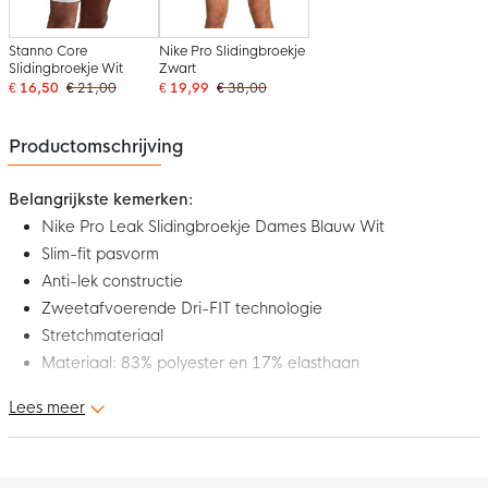
Stanno Core
Nike Pro Slidingbroekje
Slidingbroekje Wit
Zwart
€ 16,50
€ 21,00
€ 19,99
€ 38,00
Productomschrijving
Belangrijkste kemerken:
Nike Pro Leak Slidingbroekje Dames Blauw Wit
Slim-fit pasvorm
Anti-lek constructie
Zweetafvoerende Dri-FIT technologie
Stretchmateriaal
Materiaal: 83% polyester en 17% elasthaan
Lees meer
Dit is het Nike Pro Leak Slidingbroekje voor vrouwen! Het
slidingbroekje is voorzien van bescherming tegen doorlekken,
dankzij een ultradunne, superabsorberende voering die