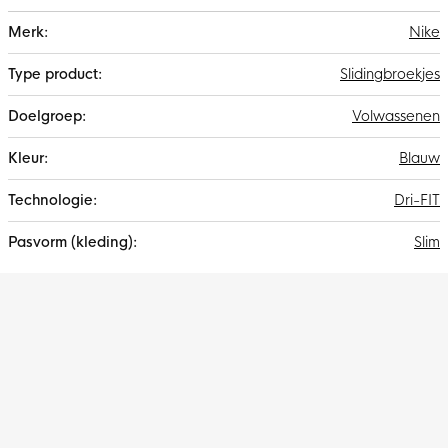
Meer
Nike
informatie
Slidingbroekjes
Volwassenen
Blauw
Dri-FIT
Slim