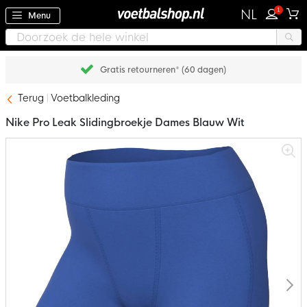
1
NL
Menu
Achteraf betalen met Klarna
Terug
Voetbalkleding
Nike Pro Leak Slidingbroekje Dames Blauw Wit
Ga
naar
het
einde
van
de
afbeeldingen-
gallerij