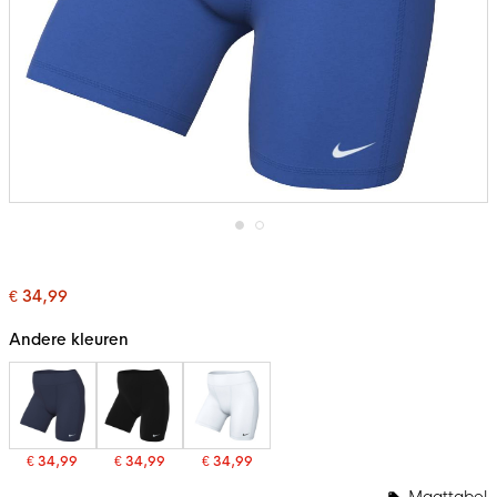
Ga
naar
het
€ 34,99
begin
van
de
Andere kleuren
afbeeldingen-
gallerij
€ 34,99
€ 34,99
€ 34,99
Maattabel