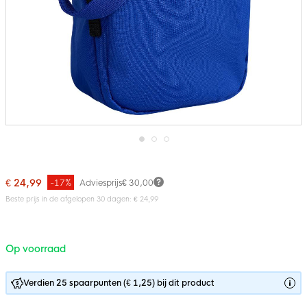
Ga
naar
het
€ 24,99
-17%
Adviesprijs
€ 30,00
begin
van
Beste prijs in de afgelopen 30 dagen: € 24,99
de
afbeeldingen-
gallerij
Op voorraad
Verdien 25 spaarpunten (€ 1,25) bij dit product