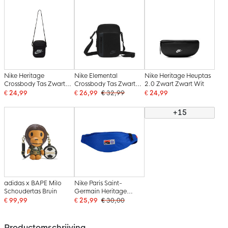
Nike Heritage
Nike Elemental
Nike Heritage Heuptas
Crossbody Tas Zwart
Crossbody Tas Zwart
2.0 Zwart Zwart Wit
Wit
Grijs
€ 24,99
€ 26,99
€ 32,99
€ 24,99
+15
adidas x BAPE Milo
Nike Paris Saint-
Schoudertas Bruin
Germain Heritage
Heuptasje Blauw
€ 99,99
€ 25,99
€ 30,00
Productomschrijving