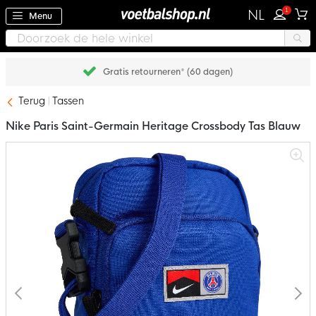
1
NL
Menu
Gratis retourneren* (60 dagen)
Terug
Tassen
Nike Paris Saint-Germain Heritage Crossbody Tas Blauw
Ga
naar
het
einde
van
de
afbeeldingen-
gallerij