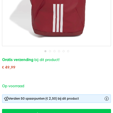
Ga
Gratis verzending
bij dit product!
naar
het
€ 49,99
begin
van
de
afbeeldingen-
gallerij
Op voorraad
Verdien 50 spaarpunten (€ 2,50) bij dit product