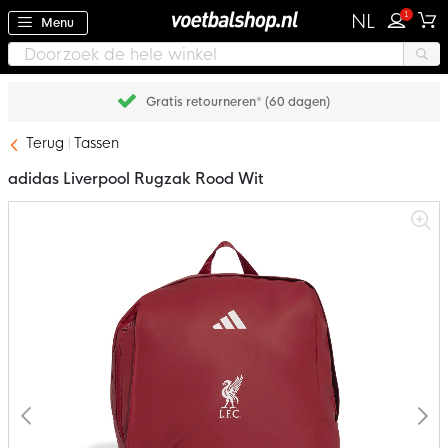
1
NL
Menu
Gratis retourneren* (60 dagen)
Terug
Tassen
adidas Liverpool Rugzak Rood Wit
Ga
naar
het
einde
van
de
afbeeldingen-
gallerij