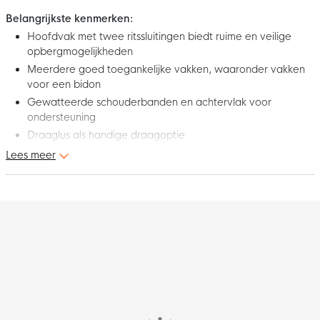
Belangrijkste kenmerken:
Hoofdvak met twee ritssluitingen biedt ruime en veilige
opbergmogelijkheden
Meerdere goed toegankelijke vakken, waaronder vakken
voor een bidon
Gewatteerde schouderbanden en achtervlak voor
ondersteuning
Draaglus als handige draagoptie
Lees meer
Dit is de nieuwe Nike Elemental Premium Rugzak Zwart
Donkergrijs. Deze gestroomlijnde, moderne rugzak is gemaakt
van stevig polyester en is een essential met opbergruimte.
Inhoud en afmetingen
De Nike Elemental Premium rugzak heeft een inhoud van 21
liter en de afmetingen zijn 43 x 30,5 x 15 cm.
Kenmerken
De Nike rugzak heeft een hoofdvak met twee ritssluitingen wat