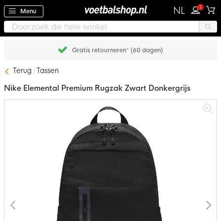
1
NL
Menu
Gratis retourneren* (60 dagen)
Terug
Tassen
Nike Elemental Premium Rugzak Zwart Donkergrijs
Ga
naar
het
einde
van
de
afbeeldingen-
gallerij