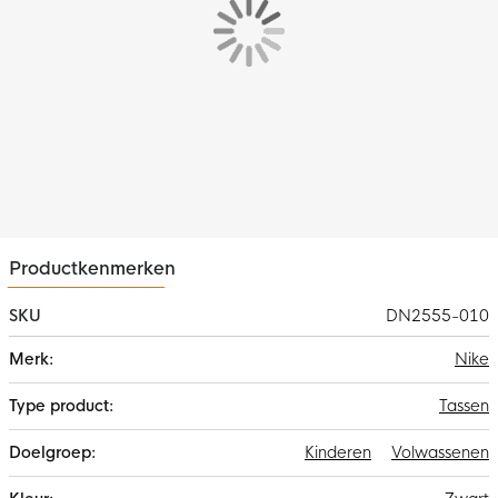
zorgt voor ruime en veilige opbergmogelijkheden. Daarnaast
heeft de rugzak goed toegankelijke vakken, waaronder vakken
voor een bidon, zodat je je spullen eenvoudig kunt ordenen. De
gewatteerde schouderbanden en achtervlak zorgen voor
ondersteuning en de draaglus kun je gebruiken als handige
draagoptie. Het ritslipje in U-vorm zorgt ervoor dat je snel en
gemakkelijk bij je spullen kunt.
Materiaal
De rugzak is gemaakt van 100% stevig polyester. Hierdoor
geniet je extra lang van de beste kwaliteit.
Productkenmerken
SKU
DN2555-010
Meer
Nike
informatie
Tassen
Kinderen
Volwassenen