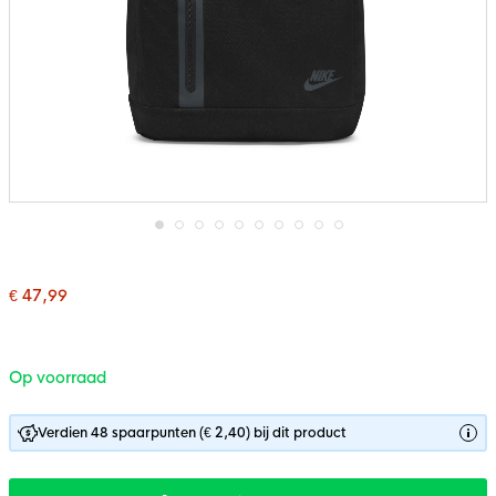
Ga
naar
het
€ 47,99
begin
van
de
afbeeldingen-
gallerij
Op voorraad
Verdien 48 spaarpunten (€ 2,40) bij dit product