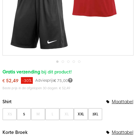
Ga
Gratis verzending
bij dit product!
naar
het
€ 52,49
Adviesprijs
-30%
€ 75,00
begin
van
Beste prijs in de afgelopen 30 dagen: € 52,49
de
Bundelopties
afbeeldingen-
gallerij
Shirt
Maattabel
XS
S
M
L
XL
XXL
3XL
Korte Broek
Maattabel