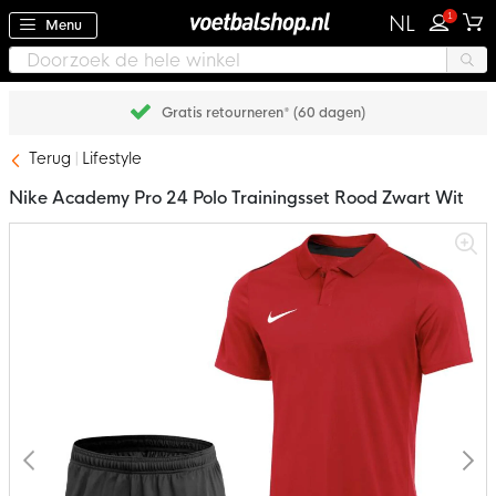
1
NL
Menu
Gratis retourneren* (60 dagen)
Terug
Lifestyle
Nike Academy Pro 24 Polo Trainingsset Rood Zwart Wit
Ga
naar
het
einde
van
de
afbeeldingen-
gallerij