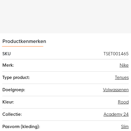
polyester. Dit materiaal is voorzien van de Nike Dri-FIT
technologie. Dit zorgt voor afvoer van zweet waardoor je
droog en comfortabel blijft.
Productkenmerken
SKU
TSET001465
Meer
Nike
informatie
Tenues
Volwassenen
Rood
Academy 24
Slim