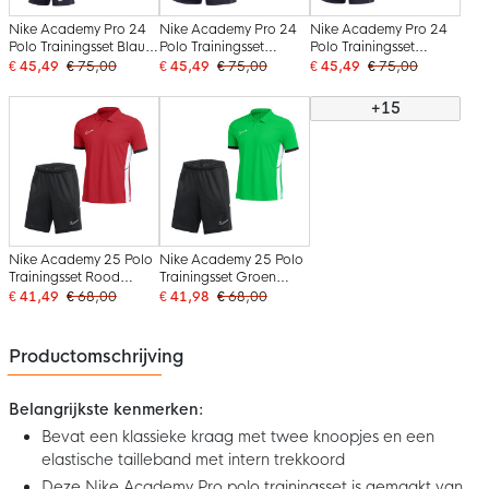
Nike Academy Pro 24
Nike Academy Pro 24
Nike Academy Pro 24
Polo Trainingsset Blauw
Polo Trainingsset
Polo Trainingsset
Wit
Donkerblauw Zwart
Donkerblauw Wit
€ 45,49
€ 75,00
€ 45,49
€ 75,00
€ 45,49
€ 75,00
Turquoise Wit
+15
Nike Academy 25 Polo
Nike Academy 25 Polo
Trainingsset Rood
Trainingsset Groen
Zwart Wit
Zwart Wit
€ 41,49
€ 68,00
€ 41,98
€ 68,00
Productomschrijving
Belangrijkste kenmerken:
Bevat een klassieke kraag met twee knoopjes en een
elastische tailleband met intern trekkoord
Deze Nike Academy Pro polo trainingsset is gemaakt van