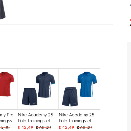
my Pro
Nike Academy 25
Nike Academy 25
iningsset
Polo Trainingsset
Polo Trainingsset
 Wit
Donkerblauw Blauw
Blauw Donkerblauw
75,00
€ 43,49
€ 68,00
€ 43,49
€ 68,00