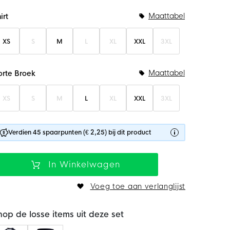
undelopties
Maattabel
irt
XS
S
M
L
XL
XXL
3XL
Maattabel
orte Broek
XS
S
M
L
XL
XXL
3XL
Verdien 45 spaarpunten (€ 2,25) bij dit product
In Winkelwagen
Voeg toe aan verlanglijst
hop de losse items uit deze set