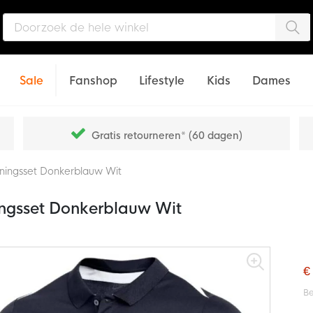
Zo
Sale
Fanshop
Lifestyle
Kids
Dames
Gratis retourneren* (60 dagen)
iningsset Donkerblauw Wit
ingsset Donkerblauw Wit
€
Be