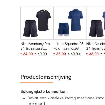
Turquoise Wit
Nike Academy Pro
adidas Squadra 25
Nike Acade
24 Trainingsset
Polo Trainingsset
24 Training
Donkerblauw Wit
Donkerblauw Wit
Blauw Wit
€ 34,00
€ 60,00
€ 35,00
€ 60,00
€ 36,00
€ 
Productomschrijving
Belangrijkste kenmerken:
Bevat een klassieke kraag met twee knoop
trekkoord