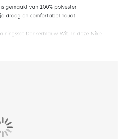
 is gemaakt van 100% polyester
 je droog en comfortabel houdt
ainingsset Donkerblauw Wit. In deze Nike
g of warming-up voor de wedstrijd. De Nike
aal het beste uit jezelf met deze gave Nike
 een slim-fit pasvorm. Dit zorgt voor een slank
e kraag met twee knoopjes. Het trainingsbroekje
sche tailleband met intern trekkoord. Zo geniet
aakt van 100% polyester. Dit materiaal is
t zorgt voor afvoer van zweet waardoor je droog