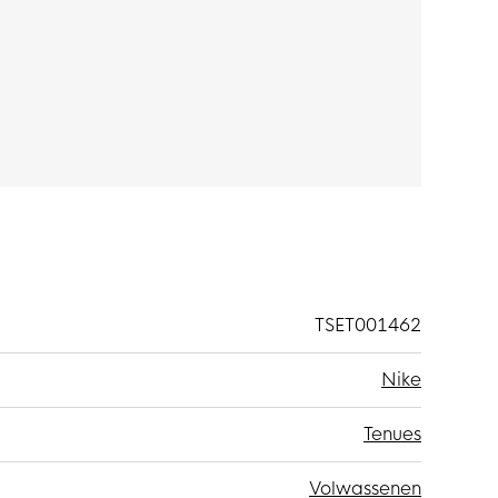
TSET001462
Nike
Tenues
Volwassenen