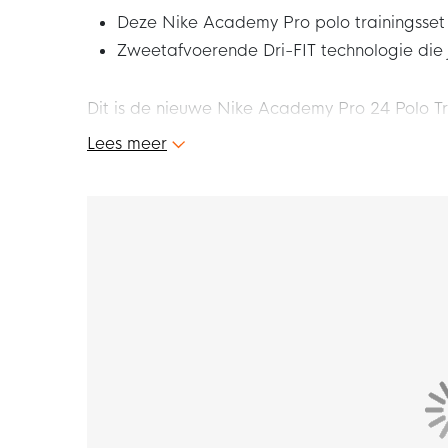
Deze Nike Academy Pro polo trainingsset
Zweetafvoerende Dri-FIT technologie die
Dit is de nieuwe Nike Academy Pro 24 Polo Tr
trainingsset loop je voorop tijdens je trainin
Lees meer
swoosh maakt jouw look helemaal compleet. H
Academy Pro polo trainingsset!
Pasvorm
Deze Nike Academy Pro polo trainingsset heeft
gevoel. De polo is voorzien van een klassiek
kan worden versteld doormiddel van de elasti
je steeds van een optimaal draagcomfort.
Materiaal
De Nike Academy Pro Polo trainingsset is gem
voorzien van de Nike Dri-FIT technologie. Di
en comfortabel blijft.