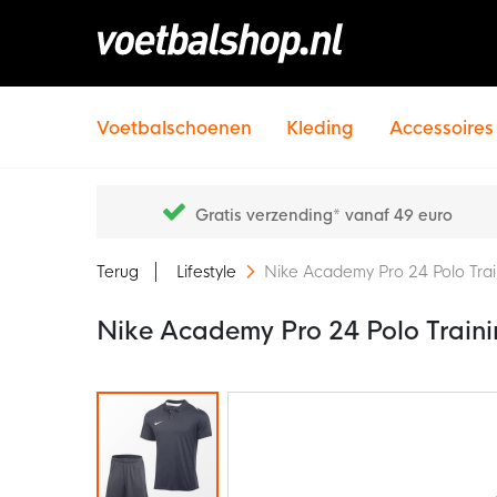
Voetbalschoenen
Kleding
Accessoires
Gratis verzending* vanaf 49 euro
Terug
Lifestyle
Nike Academy Pro 24 Polo Tra
Nike Academy Pro 24 Polo Train
Ga
naar
het
einde
van
de