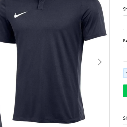
B
Sh
K
S