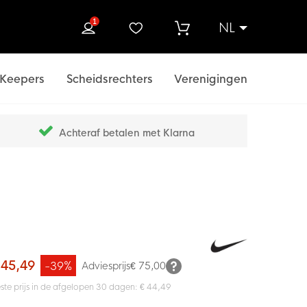
1
NL
ek
Keepers
Scheidsrechters
Verenigingen
Achteraf betalen met Klarna
 45,49
-39%
Adviesprijs
€ 75,00
ste prijs in de afgelopen 30 dagen: € 44,49