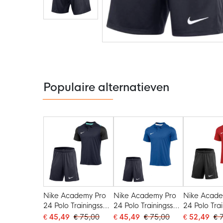
Ga
naar
het
begin
van
de
Populaire alternatieven
afbeeldingen-
gallerij
Nike Academy Pro
Nike Academy Pro
Nike Acade
24 Polo Trainingsset
24 Polo Trainingsset
24 Polo Tra
Donkerblauw Zwart
Blauw Wit
Rood Zwart
€ 45,49
€ 75,00
€ 45,49
€ 75,00
€ 52,49
€ 