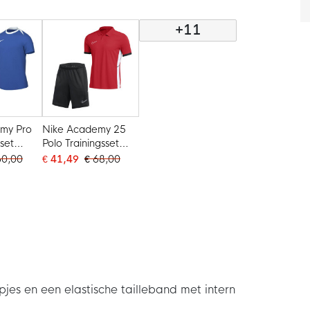
Wit
Wit
+11
my Pro
Nike Academy 25
sset
Polo Trainingsset
Rood Zwart Wit
60,00
€ 41,49
€ 68,00
jes en een elastische tailleband met intern