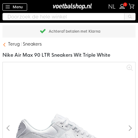
1
NL
Menu
Achteraf betalen met Klarna
Terug
Sneakers
Nike Air Max 90 LTR Sneakers Wit Triple White
Ga
naar
het
einde
van
de
afbeeldingen-
gallerij