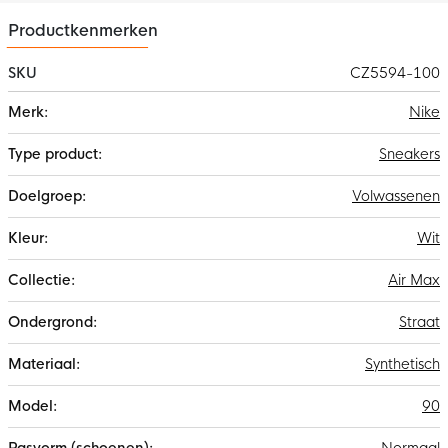
echte jaren 90 look.
Productkenmerken
Rubberen buitenzool biedt grip
De rubberen buitenzool met wafelpatroon biedt grip en slijt
SKU
CZ5594-100
minder snel.
Meer
Nike
informatie
Sneakers
Volwassenen
Wit
Air Max
Straat
Synthetisch
90