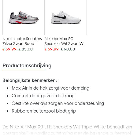
Nike Initiator Sneakers
Nike Air Max SC
Zilver Zwart Rood
Sneakers Wit Zwart Wit
€ 59,99
€ 85,00
€ 69,99
€ 90,00
Productomschrijving
Belangrijkste kenmerken:
Max Air in de hak zorgt voor demping
Comfort door gevoerde kraag
Gestikte overlays zorgen voor ondersteuning
Rubberen buitenzool biedt grip
De Nike Air Max 90 LTR Sneakers Wit Triple White behoudt zijn
oorspronkelijke hardloopuitstraling met de bekende buitenzool