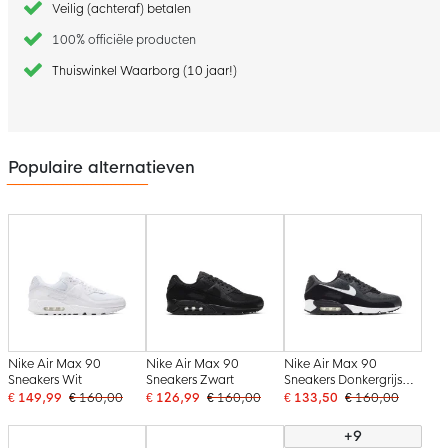
Veilig (achteraf) betalen
100% officiële producten
Thuiswinkel Waarborg (10 jaar!)
Populaire alternatieven
Nike Air Max 90
Nike Air Max 90
Nike Air Max 90
Sneakers Wit
Sneakers Zwart
Sneakers Donkergrijs
Wit Zwart
€ 149,99
€ 160,00
€ 126,99
€ 160,00
€ 133,50
€ 160,00
+9