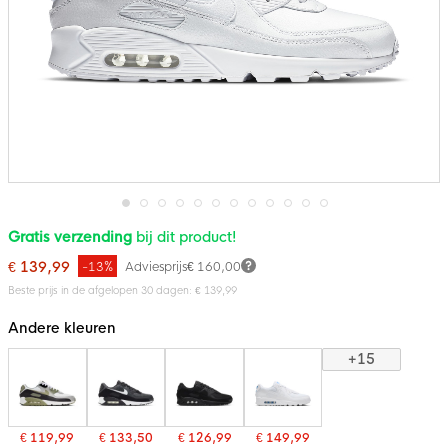
Ga
Gratis verzending
bij dit product!
naar
het
€ 139,99
-13%
Adviesprijs
€ 160,00
begin
van
Beste prijs in de afgelopen 30 dagen: € 139,99
de
afbeeldingen-
Andere kleuren
gallerij
+15
€ 119,99
€ 133,50
€ 126,99
€ 149,99