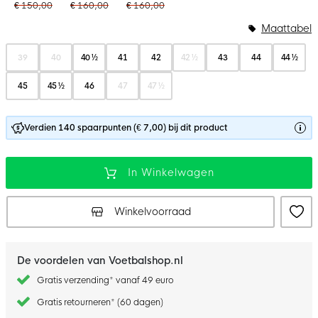
€ 150,00
€ 160,00
€ 160,00
Maattabel
39
40
40 ½
41
42
42 ½
43
44
44 ½
45
45 ½
46
47
47 ½
Verdien 140 spaarpunten (€ 7,00) bij dit product
In Winkelwagen
Winkelvoorraad
De voordelen van Voetbalshop.nl
Gratis verzending* vanaf 49 euro
Gratis retourneren* (60 dagen)