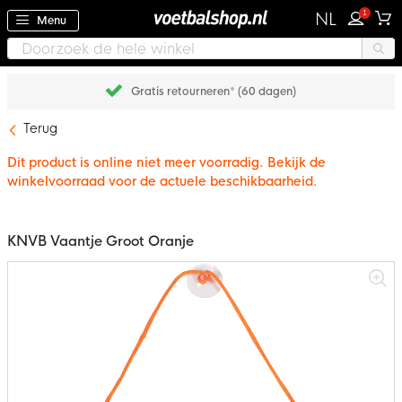
1
NL
Menu
Gratis retourneren* (60 dagen)
Terug
Dit product is online niet meer voorradig. Bekijk de
winkelvoorraad voor de actuele beschikbaarheid.
KNVB Vaantje Groot Oranje
Ga
naar
het
einde
van
de
afbeeldingen-
gallerij