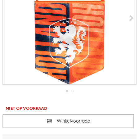
Ga
naar
het
NIET OP VOORRAAD
begin
van
Winkelvoorraad
de
afbeeldingen-
gallerij