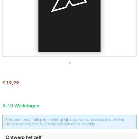
Ga
naar
het
€ 19,99
begin
van
de
afbeeldingen-
gallerij
5-10 Werkdagen
Retourneren of ruilen is niet mogelijk bij gepersonaliseerde artikelen.
Houd rekening met 5-10 werkdagen extra levertijd.
Ontwerp het zelf