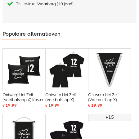
Thuiswinkel Waarborg (10 jaar!)
Populaire alternatieven
Ontwerp Het Zelf -
Ontwerp Het Zelf -
Ontwerp Het Zelf -
(Voetbalshop X) Kussen
(Voetbalshop X)
(Voetbalshop X)
Maxidress
Puntvaan
€ 19,99
€ 19,99
€ 19,99
+15