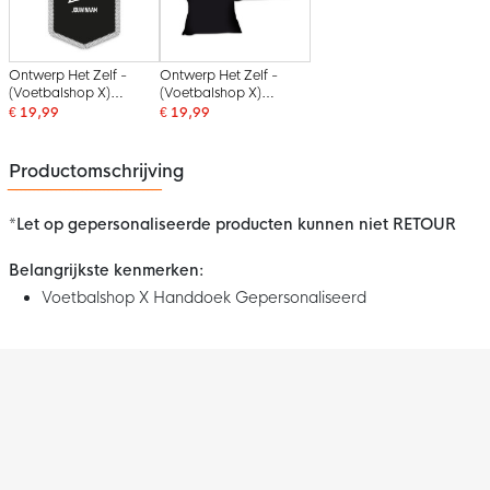
Ontwerp Het Zelf -
Ontwerp Het Zelf -
(Voetbalshop X)
(Voetbalshop X)
Schildvaan
Shirtkussen
€ 19,99
€ 19,99
Productomschrijving
*Let op gepersonaliseerde producten kunnen niet RETOUR
Belangrijkste kenmerken:
Voetbalshop X Handdoek Gepersonaliseerd