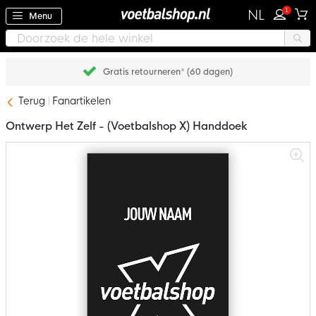
1
NL
Menu
Gratis retourneren* (60 dagen)
Terug
Fanartikelen
Ontwerp Het Zelf - (Voetbalshop X) Handdoek
Ga
naar
het
einde
van
de
afbeeldingen-
gallerij